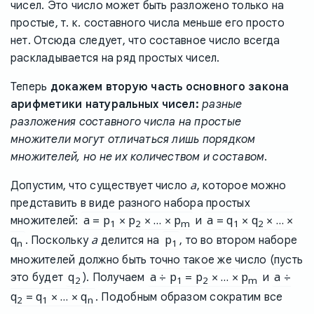
чисел. Это число может быть разложено только на
простые, т. к. составного числа меньше его просто
нет. Отсюда следует, что составное число всегда
раскладывается на ряд простых чисел.
Теперь
докажем вторую часть основного закона
арифметики натуральных чисел:
разные
разложения составного числа на простые
множители могут отличаться лишь порядком
множителей, но не их количеством и составом
.
a
Допустим, что существует число
, которое можно
представить в виде разного набора простых
a = p
× p
× … × p
a = q
× q
× … ×
множителей:
и
1
2
m
1
2
q
a
p
. Поскольку
делится на
, то во втором наборе
n
1
множителей должно быть точно такое же число (пусть
q
a ÷ p
= p
× … × p
a ÷
это будет
). Получаем
и
2
1
2
m
q
= q
× … × q
. Подобным образом сократим все
2
1
n