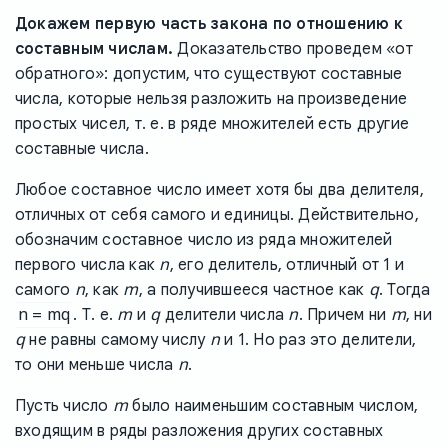
Докажем первую часть закона по отношению к
составным числам.
Доказательство проведем «от
обратного»: допустим, что существуют составные
числа, которые нельзя разложить на произведение
простых чисел, т. е. в ряде множителей есть другие
составные числа.
Любое составное число имеет хотя бы два делителя,
отличных от себя самого и единицы. Действительно,
обозначим составное число из ряда множителей
n
первого числа как
, его делитель, отличный от 1 и
n
m
q
самого
, как
, а получившееся частное как
. Тогда
n = mq
m
q
n
m
. Т. е.
и
делители числа
. Причем ни
, ни
q
n
не равны самому числу
и 1. Но раз это делители,
n
то они меньше числа
.
m
Пусть число
было наименьшим составным числом,
входящим в ряды разложения других составных