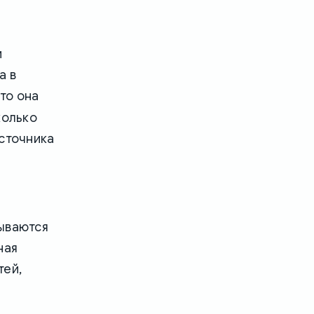
и
а в
то она
колько
источника
дываются
ная
тей,
: