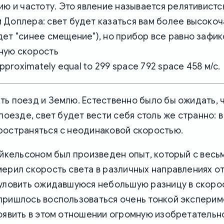
ию и частоту. Это явление называется релятивист
 Доплера: свет будет казаться вам более высоко
дет "синее смещение"), но прибор все равно зафи
ную скорость
 approximately equal to 299 space 792 space 458
м/с.
ь поезд и Землю. Естественно было бы ожидать, ч
 поезде, свет будет вести себя столь же странно: 
ространяться с неодинаковой скоростью.
айкельсоном был произведен опыт, который с весь
ерил скорость света в различных направлениях о
 уловить ожидавшуюся небольшую разницу в скорос
пришлось воспользоваться очень тонкой экспери
оявить в этом отношении огромную изобретательн