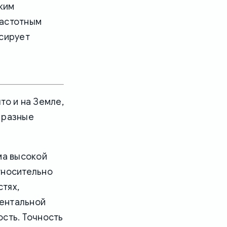
ским
частотным
ксирует
то и на Земле,
в разные
ма высокой
тносительно
тях,
ментальной
ость. Точность