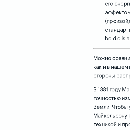
его энерг
эффектом
(произой
стандарт
bold c is
Можно сравнит
как и в нашем
стороны расп
В 1881 году М
точностью изм
Земли. Чтобы
Майкельсону 
техникой и пр