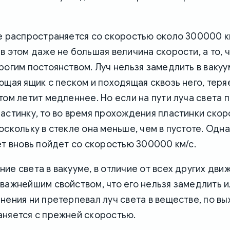
ме распространяется со скоростью около 300000 к
в этом даже не большая величина скорости, а то, ч
рогим постоянством. Луч нельзя замедлить в вакуу
ющая ящик с песком и походящая сквозь него, теря
том летит медленнее. Но если на пути луча света 
астинку, то во время прохождения пластинки скор
оскольку в стекле она меньше, чем в пустоте. Одна
ет вновь пойдет со скоростью 300000 км/с.
ие света в вакууме, в отличие от всех других дви
важнейшим свойством, что его нельзя замедлить и
нения ни претерпевал луч света в веществе, по вы
аняется с прежней скоростью.