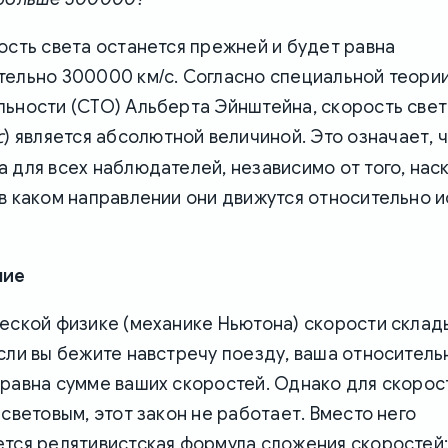
ость света останется прежней и будет равна
тельно 300000 км/с. Согласно специальной теори
льности (СТО) Альберта Эйнштейна, скорость свет
c
) является абсолютной величиной. Это означает, ч
 для всех наблюдателей, независимо от того, нас
в каком направлении они движутся относительно 
ние
ческой физике (механике Ньютона) скорости скла
сли вы бежите навстречу поезду, ваша относитель
 равна сумме ваших скоростей. Однако для скорос
 световым, этот закон не работает. Вместо него
ется релятивистская формула сложения скоростей