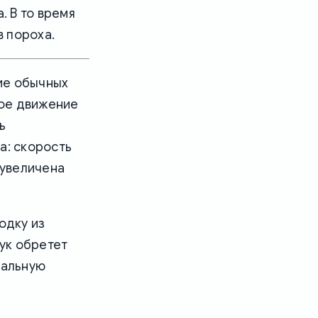
. В то время
в пороха.
ие обычных
ное движение
ь
а: скорость
 увеличена
одку из
вук обретет
чальную