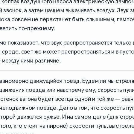
 колпак воздушного насоса электрическую лампоч
 звонок, а затем начнем выкачивать воздух. Звук 
пока совсем не перестанет быть слышимым, лампо
ветить по-прежнему.
мо показывает, что звук распространяется только 
среде, свет же может распространяться и в пусто
 между ними различие.
авномерно движущийся поезд. Будем ли мы стрелят
вижения поезда или навстречу ему, скорость пул
стенок вагона будет всегда одной и той же — рав
 неподвижном поезде. Дело в том, что скорость пул
оторой движется ружье. И на самом деле (для стор
того, кто стоит на пироне) скорости пуль, выстре