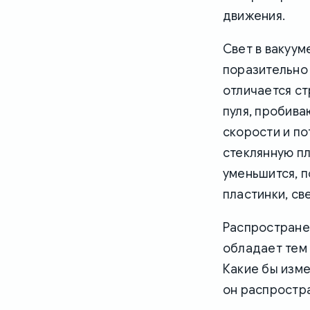
движения.
Свет в вакуу
поразительно 
отличается ст
пуля, пробива
скорости и по
стеклянную пл
уменьшится, п
пластинки, св
Распространен
обладает тем 
Какие бы изме
он распростр