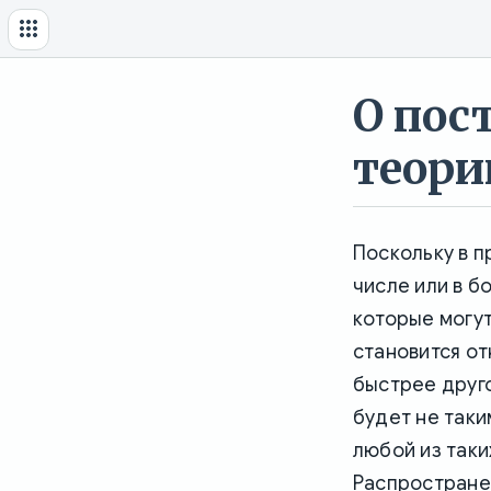
О пос
теори
Поскольку в п
числе или в 
которые могут
становится от
быстрее друг
будет не таки
любой из таки
Распростране