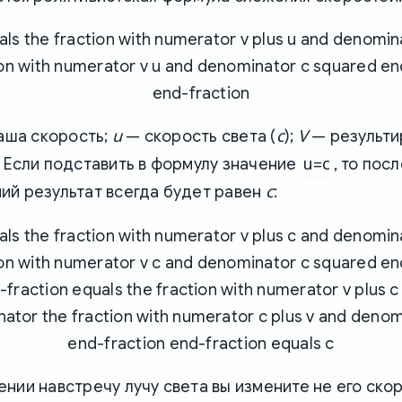
als the fraction with numerator v plus u and denomina
ion with numerator v u and denominator c squared en
end-fraction
u
c
V
аша скорость;
— скорость света (
);
— результ
u=c
. Если подставить в формулу значение
, то пос
c
ий результат всегда будет равен
:
als the fraction with numerator v plus c and denomina
ion with numerator v c and denominator c squared en
-fraction equals the fraction with numerator v plus c
ator the fraction with numerator c plus v and denom
end-fraction end-fraction equals c
нии навстречу лучу света вы измените не его скор