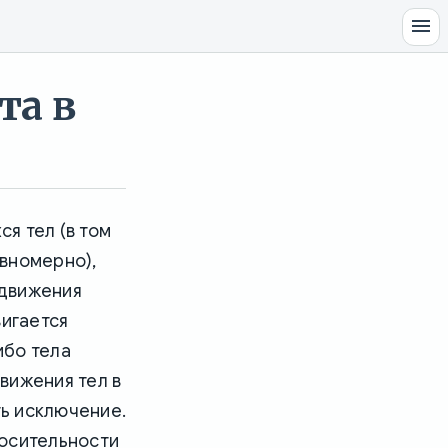
та в
я тел (в том
вномерно),
 движения
вигается
ибо тела
движения тел в
ть исключение.
носительности