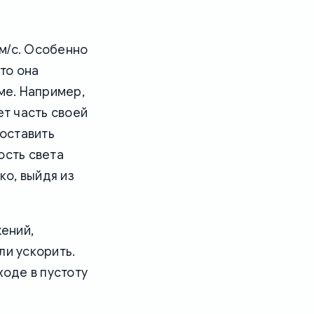
м/с. Особенно
то она
ме. Например,
ет часть своей
поставить
ость света
ко, выйдя из
жений,
ли ускорить.
ходе в пустоту