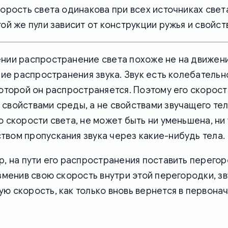
корость света одинакова при всех источниках света
той же пули зависит от конструкции ружья и свойст
ении распространение света похоже не на движен
ение распространения звука. Звук есть колебатель
которой он распространяется. Поэтому его скорост
свойствами среды, а не свойствами звучащего тел
о скорости света, не может быть ни уменьшена, ни
вом пропускания звука через какие-нибудь тела.
р, на пути его распространения поставить перегор
изменив свою скорость внутри этой перегородки, з
ю скорость, как только вновь вернется в первона