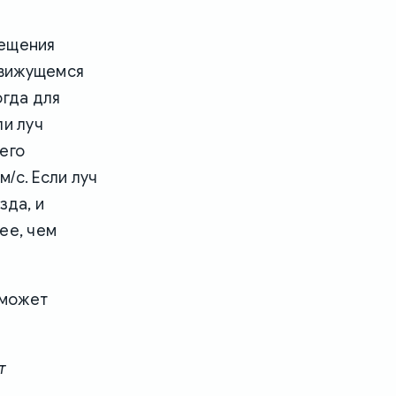
мещения
 движущемся
огда для
ли луч
его
/с. Если луч
зда, и
ее, чем
 может
т