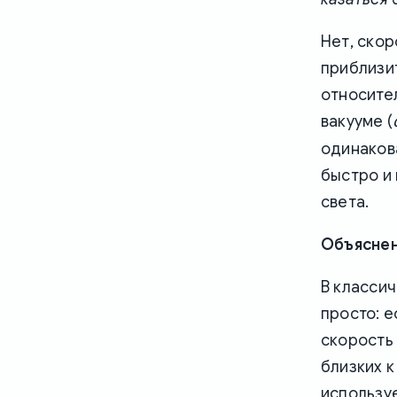
Нет, скор
приблизи
относите
вакууме (
одинакова
быстро и 
света.
Объясне
В класси
просто: е
скорость
близких к
использу