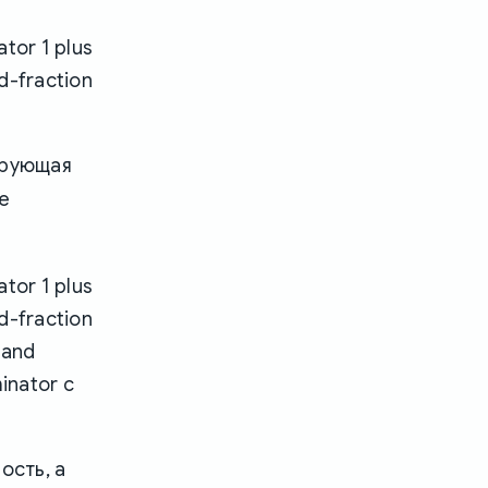
tor 1 plus
d-fraction
ирующая
ле
tor 1 plus
d-fraction
 and
inator c
ость, а