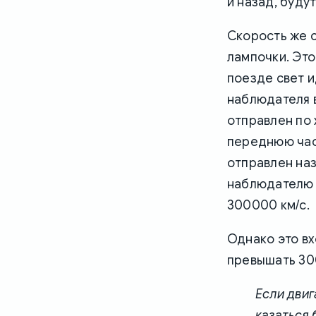
и назад, буду
Скорость же 
лампочки. Это
поезде свет и
наблюдателя в
отправлен по 
переднюю част
отправлен наз
наблюдателю в
300000 км/с.
Однако это вх
превышать 30
Если двиг
казаться