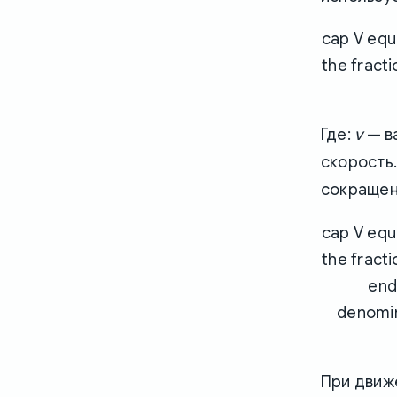
cap V equ
the fract
v
Где:
— в
скорость
сокращен
cap V equ
the fract
end
denomin
При движе