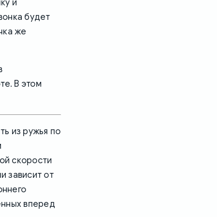
ку и
звонка будет
чка же
в
те. В этом
ь из ружья по
и
ной скорости
и зависит от
оннего
ленных вперед