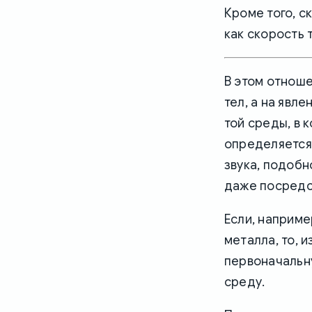
Кроме того, с
как скорость 
В этом отнош
тел, а на явл
той среды, в 
определяется 
звука, подобн
даже посредст
Если, наприме
металла, то, 
первоначальну
среду.