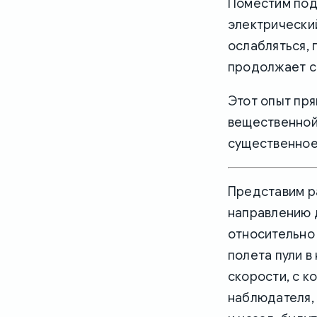
Поместим под
электрический
ослабляться, 
продолжает с
Этот опыт пря
вещественной 
существенное
Представим р
направлению д
относительно 
полета пули в
скорости, с к
наблюдателя, 