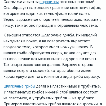
Спорынья
является
паразитом
злаковых растений.
Она образует на колосьях растений сплетения гифов,
которые выглядят как темно-фиолетовый налет.
Зерно, зараженное спорыньей, нельзя использовать в
пищу, так как оно приводит к отравлению человека.
К высшим относятся
шляпочные грибы
. Их мицелий
находится в почве, а на поверхность вырастает
плодовое тело, которое имеет ножку и шляпку. В
шляпке гриба образуются споры, ножка служит для
выноса шляпки как можно выше над уровнем почвы.
Так споры разлетаются дальше. Верхняя сторона
шляпки покрыта кожицей, которая обычно имеет
характерную для того или иного вида гриба окраску.
Шляпочные грибы
делят на пластинчатые и трубчатые.
У пластинчатых грибов нижний слой шляпки состоит
из пластинок, а у трубчатых грибов — из трубочек.
Примером пластинчатых грибов являются сыроежки, а