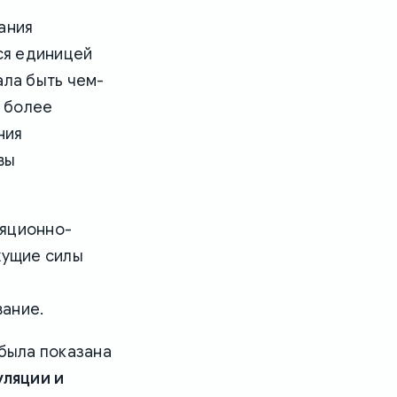
ания
тся единицей
ала быть чем-
и более
ния
вы
ляционно-
жущие силы
вание.
 была показана
уляции и