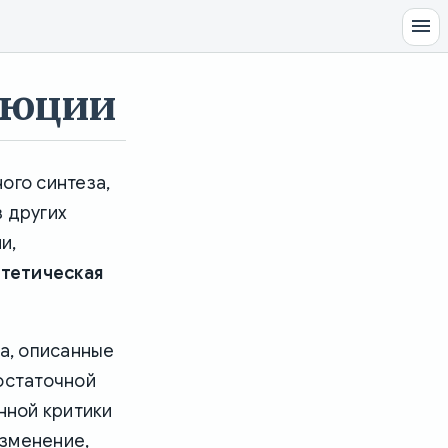
люции
ого синтеза,
з других
и,
тетическая
а, описанные
достаточной
нной критики
изменение,