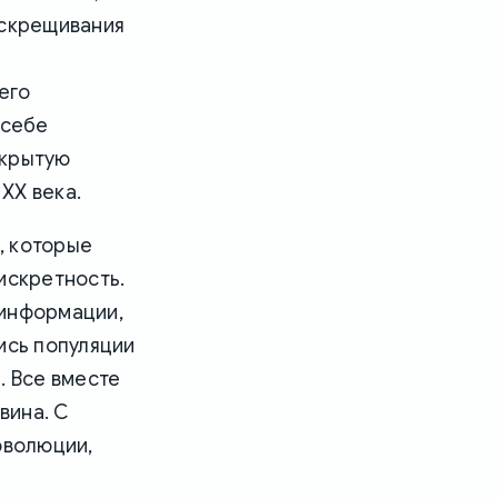
 скрещивания
его
 себе
ткрытую
 XX века.
, которые
искретность.
 информации,
ись популяции
. Все вместе
вина. С
эволюции,