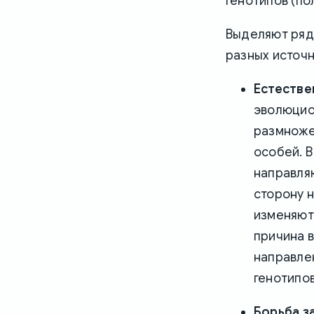
генотипов (по
Выделяют ря
разных источн
Естестве
эволюцио
размноже
особей. 
направля
сторону 
изменяют
причина 
направле
генотипов
Борьба з