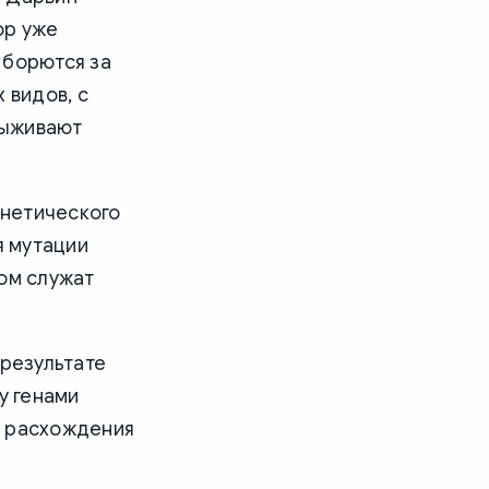
ор уже
 борются за
 видов, с
выживают
енетического
я мутации
гом служат
 результате
у генами
х расхождения