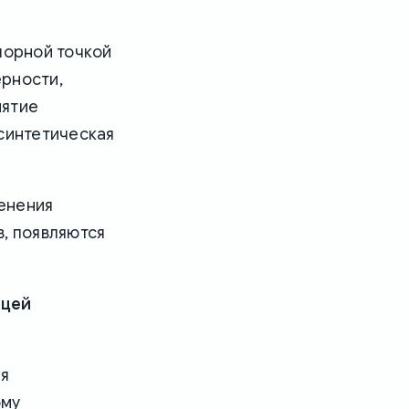
порной точкой
ерности,
нятие
«синтетическая
енения
в, появляются
ицей
ся
ому