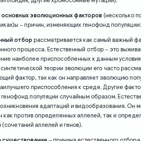
липлоидия, другие хромосомные мутации).
д
основных эволюционных факторов
(несколько п
иках)ы ‒ причин, изменяющих генофонд популяции
нный отбор
рассматривается как самый важный ф
нного процесса. Естественный отбор ‒ это выжива
ние наиболее приспособленных к данным условия
В синтетической теории эволюции его часто рассм
ющий фактор, так как он направляет эволюцию поп
наилучшего приспособления к среде. Другие факт
 генофонд популяции случайным образом. Естеств
возникновения адаптаций и видообразования. Он 
н как против определенных аллелей, так и опреде
 (сочетаний аллелей и генов).
а существование
‒ причина естественного отбора