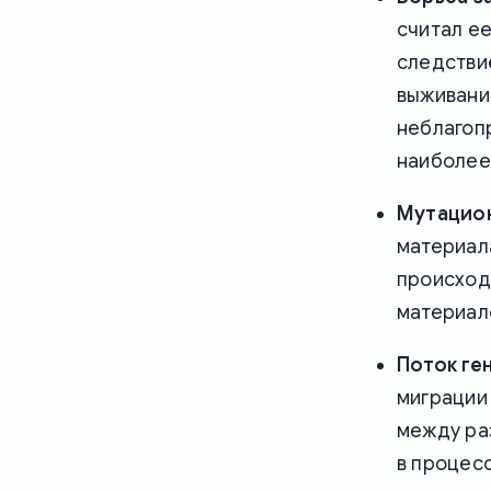
считал е
следстви
выживание
неблагоп
наиболее
Мутацио
материала
происходя
материал
Поток ге
миграции 
между ра
в процес