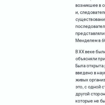
возникшее в о
и, следовател
существование
последователи
представляли
Менделем в 60
В XX веке бы
объясняли при
Была открыта
введено в нау
живых организ
это, с одной
другой сторон
которые не бы