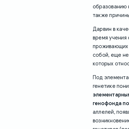
образованию н
также причины
Дарвин в каче
время учения 
проживающих 
собой, еще не
которых относ
Под элемента
генетике пони
элементарным
генофонда п
аллелей, появ
возникновени