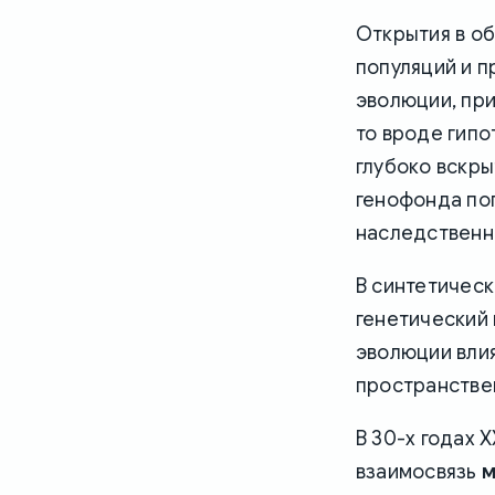
Открытия в об
популяций и п
эволюции, при
то вроде гипо
глубоко вскр
генофонда по
наследственно
В синтетичес
генетический 
эволюции влия
пространстве
В 30-х годах 
взаимосвязь
м