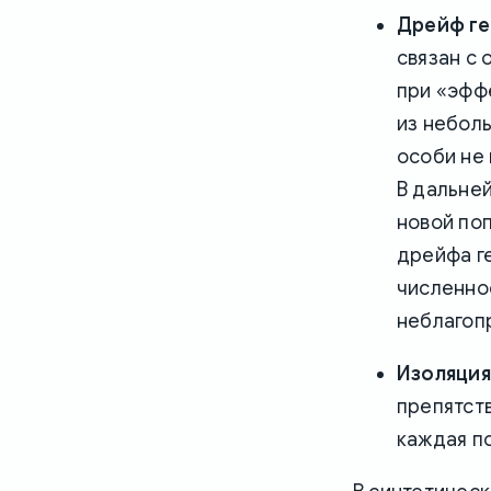
Дрейф ге
связан с 
при «эфф
из небол
особи не 
В дальне
новой по
дрейфа г
численнос
неблагоп
Изоляция
препятст
каждая п