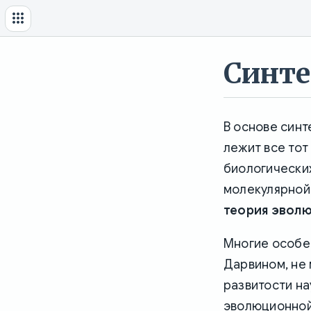
Синте
В основе синт
лежит все тот
биологических
молекулярной 
теория эвол
Многие особе
Дарвином, не 
развитости на
эволюционной