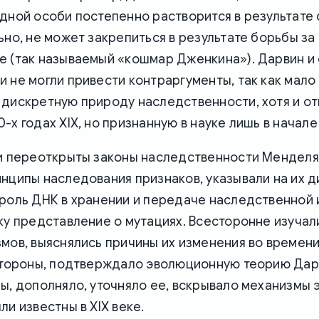
дной особи постепенно растворится в результате
ьно, не может закрепиться в результате борьбы за
 (так называемый «кошмар Дженкина»). Дарвин и 
 не могли привести контраргументы, так как мало
 дискретную природу наследственности, хотя и о
-х годах XIX, но признанную в науке лишь в начале
ли переоткрыты законы наследственности Менделя
нципы наследования признаков, указывали на их д
 роль ДНК в хранении и передаче наследственной
ку представление о мутациях. Всесторонне изучал
мов, выяснялись причины их изменения во времени
 стороны, подтверждало эволюционную теорию Дар
ы, дополняло, уточняло ее, вскрывало механизмы 
ли известны в XIX веке.