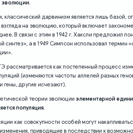
е эволюции
.
, классический дарвинизм является лишь базой, о
 взгляда на эволюцию, который включает законом
нее. В связи с этим в 1942 г. Хаксли предложил по
 синтез», а в 1949 Симпсон использовал термин 
ции».
ТЭ рассматривается как постепенный процесс изм
уляций (изменяются частоты аллелей разных гено
и гены, другие исчезают).
тетической теории эволюции
элементарной един
яется популяция
.
ляции как совокупности особей могут накапливать
 изменения, приводящие в последствии к возможн