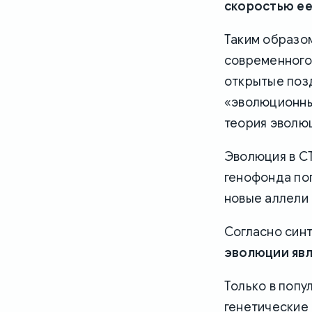
скоростью е
Таким образом
современного
открытые позд
«эволюционный
теория эволю
Эволюция в С
генофонда поп
новые аллели 
Согласно син
эволюции явл
Только в попу
генетические