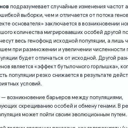
нов
подразумевает случайные изменения частот а
ошибкой выборки, чем и отличается от потока гено
екте основателя» заключается в возникновении но
ьшого количества мигрировавших особей другой по
несут весь генофонд исходной популяции, а лишь 
йшем при размножении и увеличении численности
пуляции будет отличаться от исходной. Другой ра
енов является «эффект бутылочного горлышка», ко
ть популяции резко снижается в результате дейс
риятных условий.
— возникновение барьеров между популяциями,
вующих скрещиванию особей и обмену генами. В ре
опуляция может пойти своим эволюционным путем.