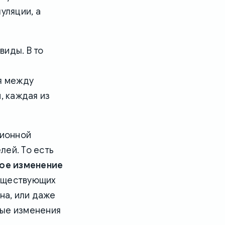
уляции, а
виды. В то
,
я между
, каждая из
ционной
лей. То есть
вое изменение
существующих
на, или даже
ные изменения