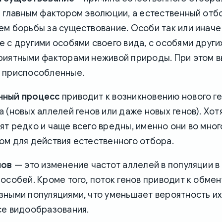
е главным фактором эволюции, а естественный отб
ем борьбы за существование. Особи так или иначе
 с другими особями своего вида, с особями других
риятными факторами неживой природы. При этом 
 приспособленные.
нный процесс
приводит к возникновению нового г
 (новых аллелей генов или даже новых генов). Хот
т редко и чаще всего вредны, именно они во мно
ом для действия естественного отбора.
нов
— это изменение частот аллелей в популяции в
особей. Кроме того, поток генов приводит к обмен
зными популяциями, что уменьшает вероятность и
се видообразования.