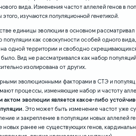
ового вида. Изменения частот аллелей генов в поп
 этого, изучаются
популяционной генетикой
.
стве единицы эволюции в основном рассматривал 
о популяции как совокупности особей одного вида
на одной территории и свободно скрещивающихс
 было. Вид не рассматривался как набор популяций
ительно изолирована от других.
рными эволюционными факторами в СТЭ и популя
мают процессы, изменяющие набор и частоту алле
 актом эволюции является какое-либо устойчи
опуляции
. Это может быть изменение частот уже 
ление и закрепление в популяции новых аллелей ге
е новых ранее не существующих генов, кардиналь