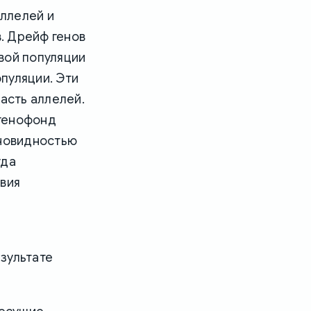
ллелей и
в. Дрейф генов
вой популяции
пуляции. Эти
часть аллелей.
 генофонд
зновидностью
гда
твия
зультате