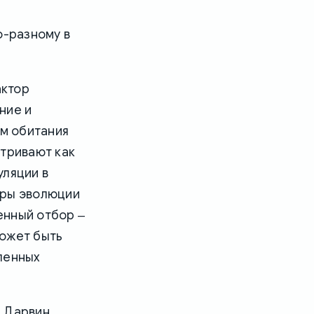
о-разному в
:
актор
ние и
м обитания
атривают как
уляции в
оры эволюции
енный отбор ‒
может быть
ленных
. Дарвин