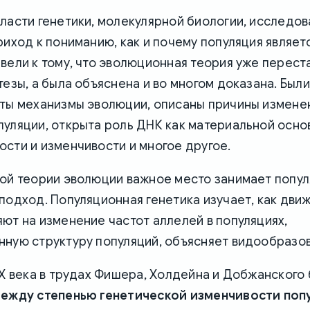
ласти генетики, молекулярной биологии, исследов
риход к пониманию, как и почему популяция являе
вели к тому, что эволюционная теория уже перест
тезы, а была объяснена и во многом доказана. Был
ыты механизмы эволюции, описаны причины измене
пуляции, открыта роль ДНК как материальной осно
сти и изменчивости и многое другое.
кой теории эволюции важное место занимает попу
подход. Популяционная генетика изучает, как дви
ют на изменение частот аллелей в популяциях,
нную структуру популяций, объясняет видообразо
XX века в трудах Фишера, Холдейна и Добжанского
ежду степенью генетической изменчивости поп