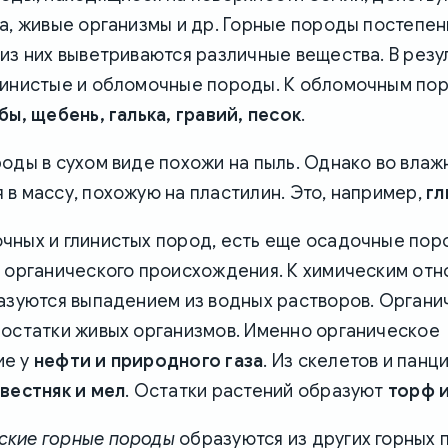
а, живые организмы и др. Горные породы постепе
из них выветриваются различные вещества. В резу
линистые и обломочные породы. К обломочным по
бы, щебень, галька, гравий, песок
.
оды в сухом виде похожи на пыль. Однако во влаж
в массу, похожую на пластилин. Это, например,
гл
чных и глинистых пород, есть еще осадочные пор
и органического происхождения. К химическим отн
разуются выпадением из водных растворов. Органи
 остатки живых организмов. Именно органическое
ие у
нефти и природного газа
. Из скелетов и панц
вестняк и мел
. Остатки растений образуют
торф и
кие горные породы
образуются из других горных 