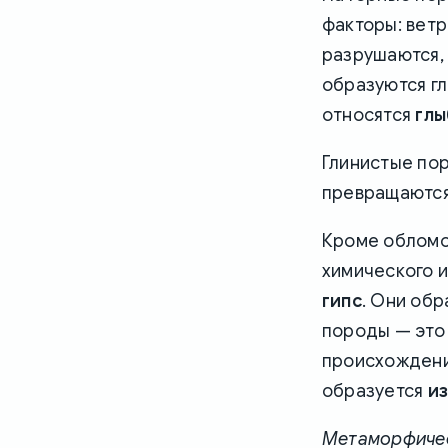
факторы: ветр
разрушаются, 
образуются г
относятся
глы
Глинистые пор
превращаются 
Кроме обломо
химического 
гипс
. Они об
породы — это
происхожден
образуется
из
Метаморфичес