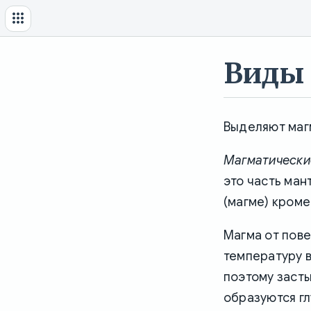
Виды 
Выделяют маг
Магматически
это часть ман
(магме) кроме
Магма от пове
температуру в
поэтому засты
образуются г