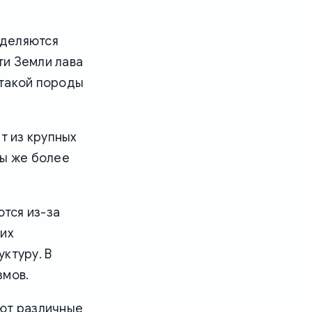
ыделяются
ти Земли лава
 такой породы
т из крупных
ты же более
тся из-за
 их
ктуру. В
змов.
уют различные