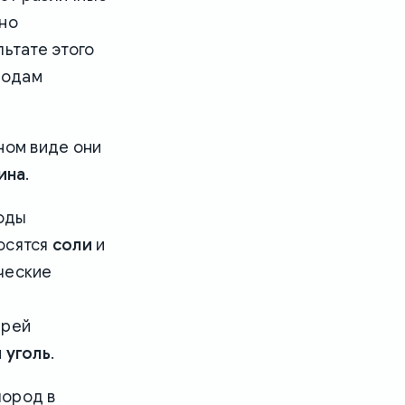
нно
льтате этого
родам
ном виде они
ина
.
оды
осятся
соли
и
ческие
ирей
 уголь
.
пород в