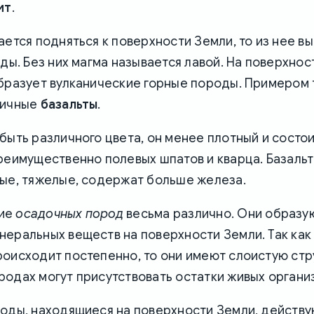
ит
.
ается подняться к поверхности Земли, то из нее в
оды. Без них магма называется лавой. На поверхнос
образует вулканические горные породы. Примером
личные
базальты
.
быть различного цвета, он менее плотный и состои
реимущественно полевых шпатов и кварца. Базаль
ные, тяжелые, содержат больше железа.
ие
осадочных пород
весьма различно. Они образую
еральных веществ на поверхности Земли. Так как
оисходит постепенно, то они имеют слоистую стру
одах могут присутствовать остатки живых органи
роды, находящиеся на поверхности Земли, действ