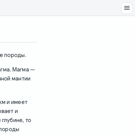
е породы.
агма. Магма —
нной мантии
км и имеет
ывает и
глубине, то
 породы