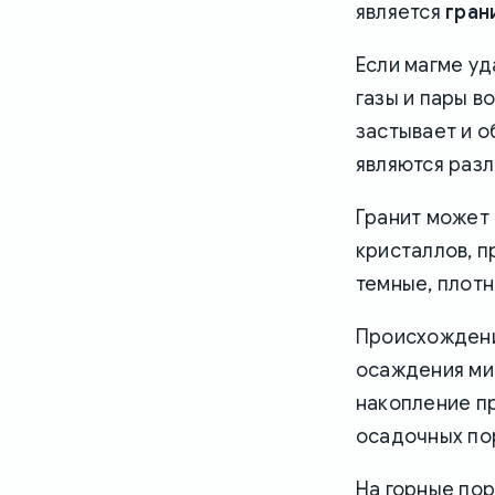
является
гран
Если магме уд
газы и пары в
застывает и 
являются раз
Гранит может 
кристаллов, п
темные, плот
Происхожден
осаждения мин
накопление пр
осадочных пор
На горные по