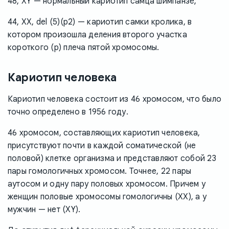
48, XY — нормальный кариотип самца шимпанзе;
44, XX, del (5)(p2) — кариотип самки кролика, в
котором произошла деления второго участка
короткого (p) плеча пятой хромосомы.
Кариотип человека
Кариотип человека состоит из 46 хромосом, что было
точно определено в 1956 году.
46 хромосом, составляющих кариотип человека,
присутствуют почти в каждой соматической (не
половой) клетке организма и представляют собой 23
пары гомологичных хромосом. Точнее, 22 пары
аутосом и одну пару половых хромосом. Причем у
женщин половые хромосомы гомологичны (XX), а у
мужчин — нет (XY).