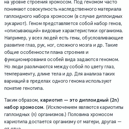
на уровне строения хромосом. Под
геномом
часто
понимают совокупность наследственного материала
гаплоидного набора хромосом (в случае диплоидных
эукариот). Геном представляется собой набор генов,
«описывающий» видовые характеристики организма.
Например, у всех людей есть гены, обусловливающие
развитие глаз, рук, ног, сложного мозга и др. Такие
общие особенности плана строения и
функционирования особей вида задаются геномом.
Но люди различаются между собой по цвету глаз,
темпераменту, длине тела и др. Для анализа таких
вариаций в пределах одного генома используют
понятие генотипа.
Таким образом,
кариотип — это диплоидный (2n)
набор хромосом
. (Исключением являются кариотипы
гаплоидных (n) организмов.) Половина хромосом
кариотипа достается организму от матери, другая —
от отца.