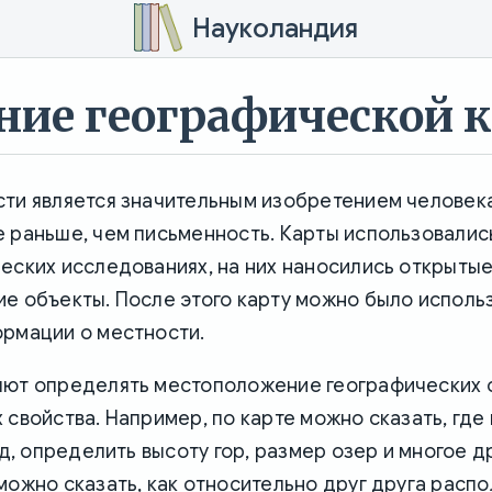
Науколандия
ние географической 
ти является значительным изобретением человека
е раньше, чем письменность. Карты использовалис
еских исследованиях, на них наносились открыты
е объекты. После этого карту можно было использ
ормации о местности.
яют определять местоположение географических 
 свойства. Например, по карте можно сказать, где
т.д, определить высоту гор, размер озер и многое д
можно сказать, как относительно друг друга расп