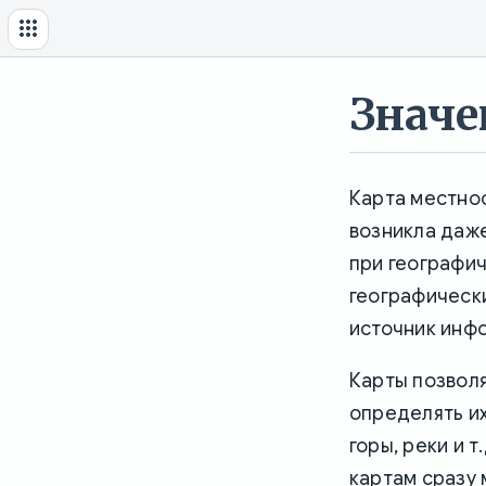
Значе
Карта местнос
возникла даж
при географич
географически
источник инф
Карты позвол
определять их
горы, реки и 
картам сразу 