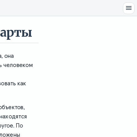
карты
, она
ь человеком
е
овать как
объектов,
 находятся
ругое. По
оложены