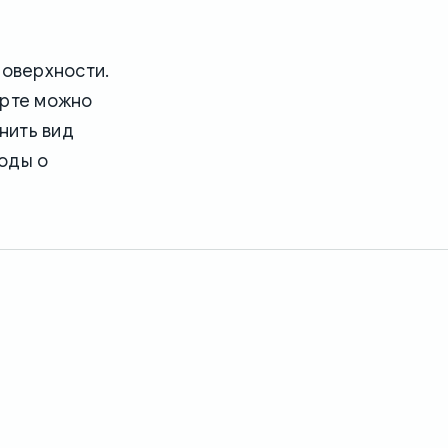
оверхности.
арте можно
нить вид
оды о