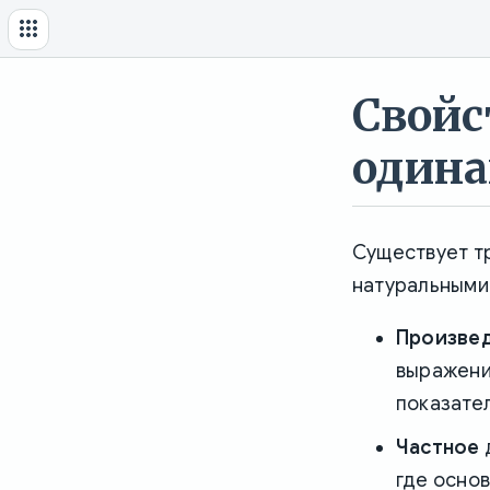
Свойс
один
Существует т
натуральными
Произве
выражению
показате
Частное
где основ