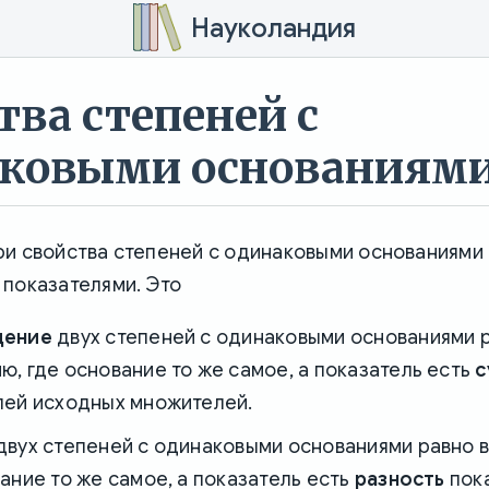
Науколандия
тва степеней с
аковыми основаниям
ри свойства степеней с одинаковыми основаниями 
 показателями. Это
дение
двух степеней с одинаковыми основаниями 
, где основание то же самое, а показатель есть
с
лей исходных множителей.
двух степеней с одинаковыми основаниями равно 
ание то же самое, а показатель есть
разность
пок