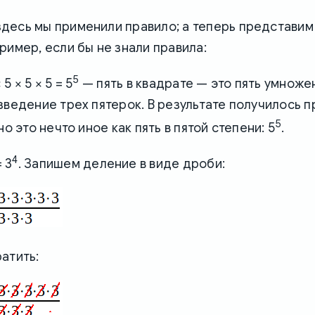
десь мы применили правило; а теперь представим
ример, если бы не знали правила:
5
 5 × 5 × 5 = 5
— пять в квадрате — это пять умножен
зведение трех пятерок. В результате получилось 
5
но это нечто иное как пять в пятой степени: 5
.
4
 3
. Запишем деление в виде дроби:
атить: