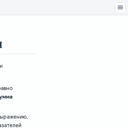
и
и
равно
умма
выражению,
азателей