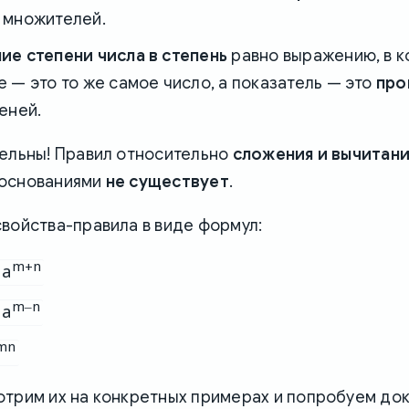
 множителей.
ие степени числа в степень
равно выражению, в 
 — это то же самое число, а показатель — это
про
еней.
тельны! Правил относительно
сложения и вычитан
 основаниями
не существует
.
войства-правила в виде формул:
m+n
 a
m–n
 a
mn
трим их на конкретных примерах и попробуем док