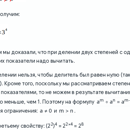
получим:
 мы доказали, что при делении двух степеней с 
их показатели надо вычитать.
лении нельзя, чтобы делитель был равен нулю (так
). Кроме того, поскольку мы рассматриваем степен
показателями, то не можем в результате вычитани
m
n
m
a
÷ a
= a
о меньше, чем 1. Поэтому на формулу
a ≠ 0
m > n
я ограничения:
и
.
2
4
2×4
8
етьему свойству: (2
)
= 2
= 2