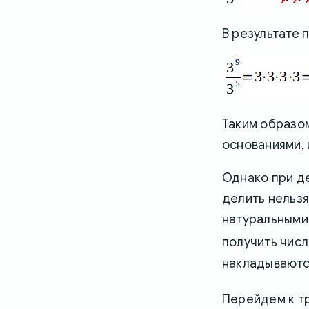
В результате 
Таким образом
основаниями, 
Однако при де
делить нельзя
натуральными 
получить числ
накладываютс
Перейдем к тр