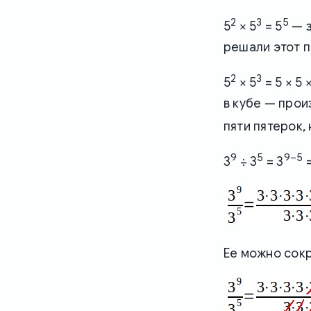
2
3
5
5
× 5
= 5
— з
решали этот п
2
3
5
× 5
= 5 × 5 ×
в кубе — прои
пяти пятерок, 
9
5
9–5
3
÷ 3
= 3
=
Ее можно сокр