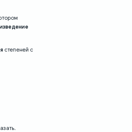
котором
изведение
ия
степеней с
азать.