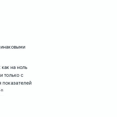
одинаковыми
 как на ноль
и только с
я показателей
–n