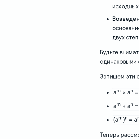
исходных
Возведен
основание
двух степ
Будьте внима
одинаковыми
Запишем эти с
m
n
a
× a
=
m
n
a
÷ a
=
m
n
(a
)
= a
Теперь рассмо