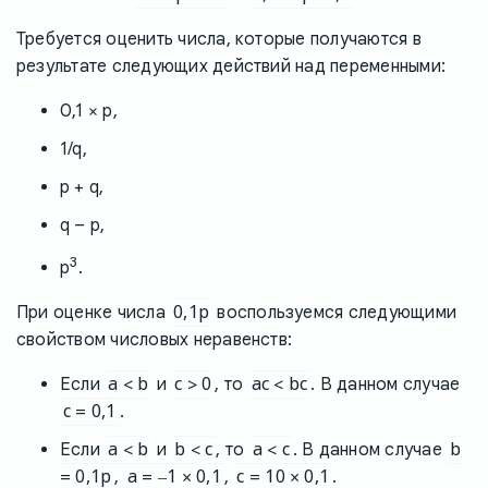
Требуется оценить числа, которые получаются в
результате следующих действий над переменными:
0,1 × p,
1/q,
p + q,
q – p,
3
p
.
0,1p
При оценке числа
воспользуемся следующими
свойством числовых неравенств:
a < b
c > 0
ac < bc
Если
и
, то
. В данном случае
c = 0,1
.
a < b
b < c
a < c
b
Если
и
, то
. В данном случае
= 0,1p
a = –1 × 0,1
c = 10 × 0,1
,
,
.