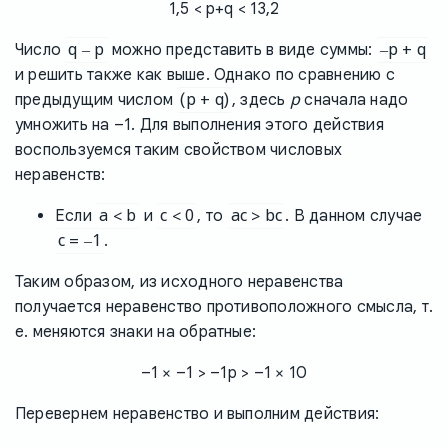
1,5 < p+q < 13,2
q – p
–p + q
Число
можно представить в виде суммы:
и решить также как выше. Однако по сравнению с
(p + q)
p
предыдущим числом
, здесь
сначала надо
умножить на –1. Для выполнения этого действия
воспользуемся таким свойством числовых
неравенств:
a < b
c < 0
ac > bc
Если
и
, то
. В данном случае
c = –1
.
Таким образом, из исходного неравенства
получается неравенство противоположного смысла, т.
е. меняются знаки на обратные:
–1 × –1 > –1p > –1 × 10
Перевернем неравенство и выполним действия: