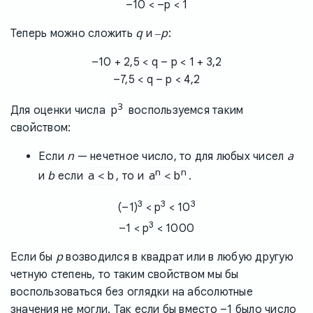
–10 < –p < 1
q
–p
Теперь можно сложить
и
:
–10 + 2,5 < q – p < 1 + 3,2
–7,5 < q – p < 4,2
3
p
Для оценки числа
воспользуемся таким
свойством:
n
a
Если
— нечетное число, то для любых чисел
n
n
b
a < b
a
< b
и
если
, то и
.
3
3
3
(–1)
< p
< 10
3
–1 < p
< 1000
p
Если бы
возводился в квадрат или в любую другую
четную степень, то таким свойством мы бы
воспользоваться без оглядки на абсолютные
значения не могли. Так если бы вместо –1 было число