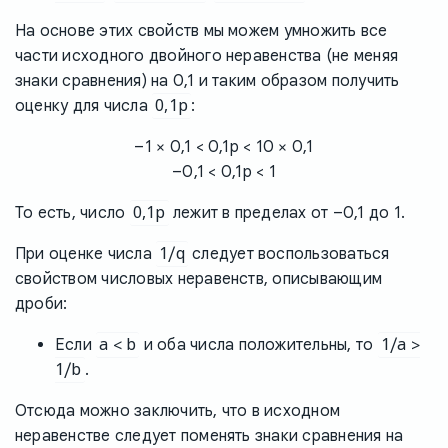
На основе этих свойств мы можем умножить все
части исходного двойного неравенства (не меняя
знаки сравнения) на 0,1 и таким образом получить
0,1p
оценку для числа
:
–1 × 0,1 < 0,1p < 10 × 0,1
–0,1 < 0,1p < 1
0,1p
То есть, число
лежит в пределах от –0,1 до 1.
1/q
При оценке числа
следует воспользоваться
свойством числовых неравенств, описывающим
дроби:
a < b
1/a >
Если
и оба числа положительны, то
1/b
.
Отсюда можно заключить, что в исходном
неравенстве следует поменять знаки сравнения на