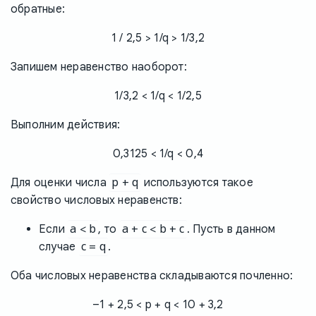
обратные:
1 / 2,5 > 1/q > 1/3,2
Запишем неравенство наоборот:
1/3,2 < 1/q < 1/2,5
Выполним действия:
0,3125 < 1/q < 0,4
p + q
Для оценки числа
используются такое
свойство числовых неравенств:
a < b
a + c < b + c
Если
, то
. Пусть в данном
c = q
случае
.
Оба числовых неравенства складываются почленно:
–1 + 2,5 < p + q < 10 + 3,2