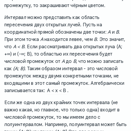
промежутку, то закрашивают чёрным цветом.
Интервал
можно представить как область
пересечения двух открытых лучей. Пусть на
A
B
координатной прямой обозначены две точки:
и
.
A
B
При этом точка
находится левее, чем
. Это значит,
A < B
что
. Если рассматривать два открытых луча (A;
+∞) и (-∞; B), то областью их пересечения будет
A
B
числовой промежуток от
до
, что можно записать
(A; B)
как
. Таким образом интервал - это числовой
промежуток между двумя конкретными точками, не
входящими в этот самый промежуток. Алгебраически
A < x < B
записывается так:
.
Если же одна из двух крайних точек интервала (не
важно какая, но главное, что только одна) входит в
числовой промежуток, то мы имеем дело с
полуинтервалом
. Например, полуинтервал может быть