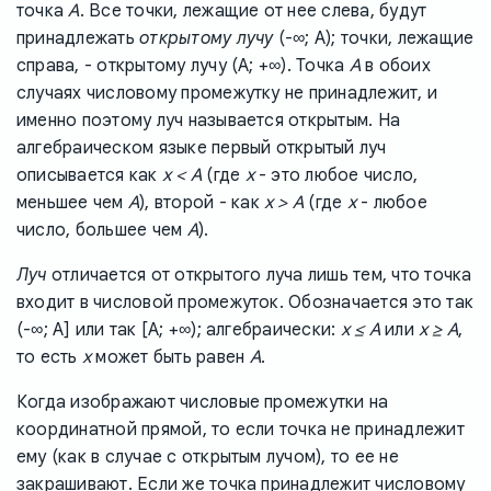
A
точка
. Все точки, лежащие от нее слева, будут
принадлежать
открытому лучу
(-∞; A); точки, лежащие
A
справа, - открытому лучу (A; +∞). Точка
в обоих
случаях числовому промежутку не принадлежит, и
именно поэтому луч называется открытым. На
алгебраическом языке первый открытый луч
x < A
x
описывается как
(где
- это любое число,
A
x > A
x
меньшее чем
), второй - как
(где
- любое
A
число, большее чем
).
Луч
отличается от открытого луча лишь тем, что точка
входит в числовой промежуток. Обозначается это так
x ≤ A
x ≥ A
(-∞; A] или так [A; +∞); алгебраически:
или
,
x
A
то есть
может быть равен
.
Когда изображают числовые промежутки на
координатной прямой, то если точка не принадлежит
ему (как в случае с открытым лучом), то ее не
закрашивают. Если же точка принадлежит числовому