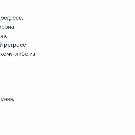
 регресс
,
аксона
я к
й регресс
акому-либо из
ения,
)