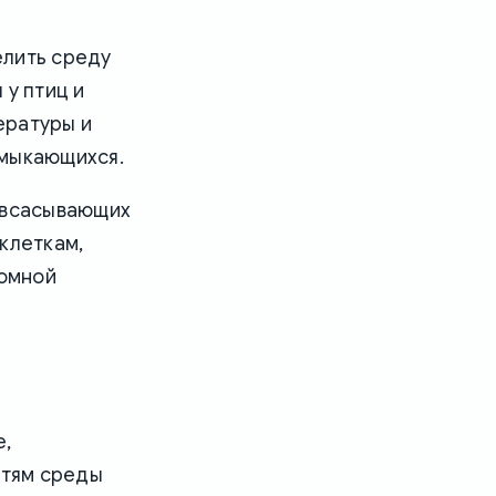
елить среду
 у птиц и
ературы и
смыкающихся.
и всасывающих
клеткам,
ромной
е,
стям среды