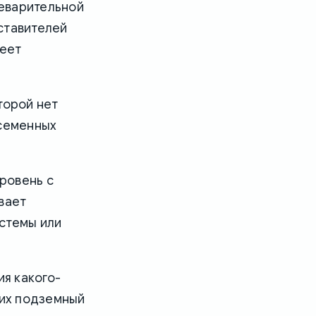
щеварительной
дставителей
меет
торой нет
осеменных
ровень с
вает
стемы или
я какого-
щих подземный