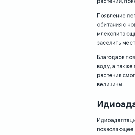
растений, поя
Появление лег
обитания с но
млекопитающи
заселить мес
Благодаря по
воду, а также
растения смог
величины.
Идиоад
Идиоадаптаци
позволяющее 