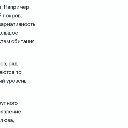
а. Например,
 покров,
вариативность
большое
стам обитания
ов, ряд
чаются по
ый уровень
рупного
оявление
клюва,