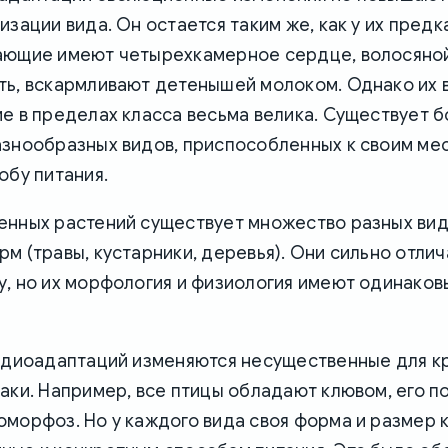
изации вида. Он остается таким же, как у их предк
ающие имеют четырехкамерное сердце, волосяной
ть, вскармливают детенышей молоком. Однако их 
е в пределах класса весьма велика. Существует 
азнообразных видов, приспособленных к своим ме
обу питания.
енных растений существует множество разных вид
м (травы, кустарники, деревья). Они сильно отли
, но их морфология и физиология имеют одинаков
 идиоадаптаций изменяются несущественные для к
аки. Например, все птицы обладают клювом, его п
морфоз. Но у каждого вида своя форма и размер 