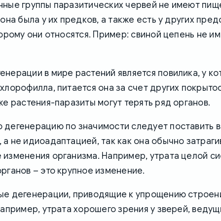
нные группы паразитических червей не имеют пи
 она была у их предков, а также есть у других пре
торому они относятся. Пример: свиной цепень не и
нерации в мире растений является повилика, у ко
хлорофилла, питается она за счет других покрыт
же растения-паразиты могут терять ряд органов.
 дегенерацию по значимости следует поставить в
а не идиоадаптацией, так как она обычно затраги
 изменения организма. Например, утрата целой си
рганов – это крупное изменение.
ые дегенерации, приводящие к упрощению строени
например, утрата хорошего зрения у зверей, веду