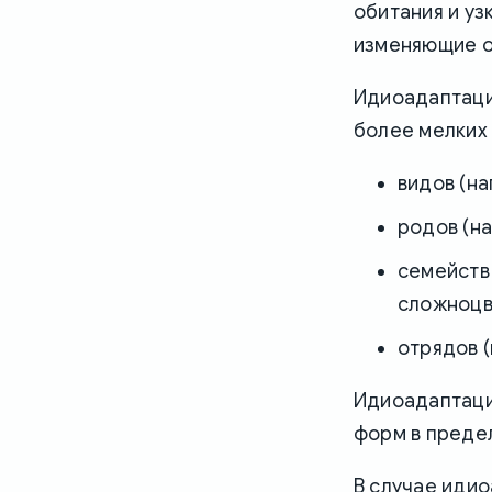
обитания и уз
изменяющие о
Идиоадаптаци
более мелких
видов (на
родов (на
семейств 
сложноцв
отрядов 
Идиоадаптаци
форм в предел
В случае иди