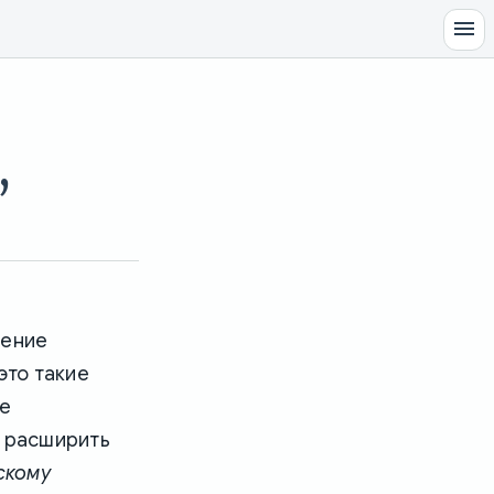
,
нение
это такие
ше
, расширить
скому