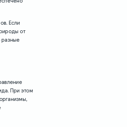
беспечено
ов. Если
природы от
в разные
равление
да. При этом
 организмы,
е