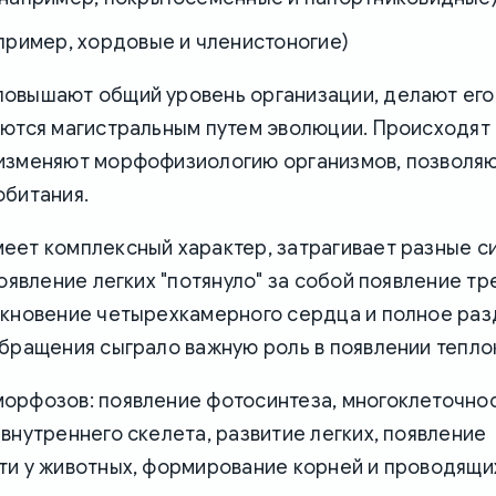
пример, хордовые и членистоногие)
овышают общий уровень организации, делают его
яются магистральным путем эволюции. Происходят
изменяют морфофизиологию организмов, позволяю
обитания.
еет комплексный характер, затрагивает разные с
появление легких "потянуло" за собой появление т
икновение четырехкамерного сердца и полное ра
бращения сыграло важную роль в появлении тепло
орфозов: появление фотосинтеза, многоклеточнос
внутреннего скелета, развитие легких, появление
ти у животных, формирование корней и проводящих