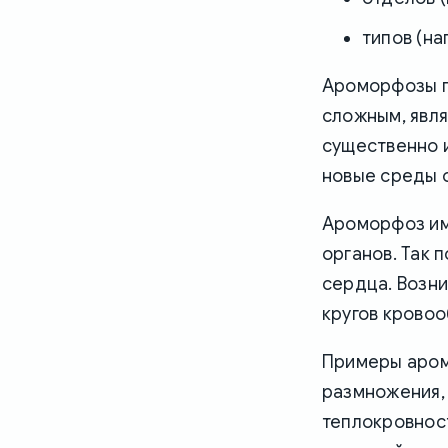
типов (на
Ароморфозы п
сложным, явл
существенно 
новые среды 
Ароморфоз им
органов. Так 
сердца. Возн
кругов кровоо
Примеры аром
размножения, 
теплокровнос