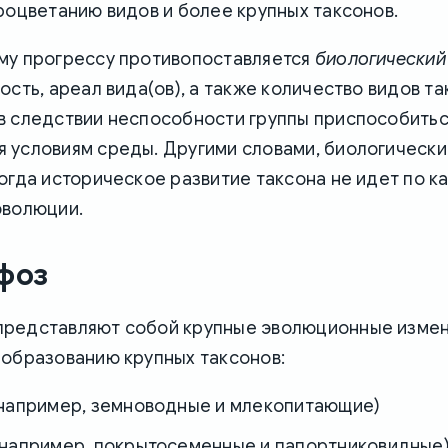
роцветанию видов и более крупных таксонов.
му прогрессу противопоставляется
биологический
ость, ареал вида(ов), а также количество видов т
в следствии неспособности группы приспособитьс
 условиям среды. Другими словами, биологически
огда историческое развитие таксона не идет по к
эволюции.
фоз
редставляют собой крупные эволюционные измен
 образованию крупных таксонов:
(например, земноводные и млекопитающие)
(например, покрытосеменные и папортниковидные