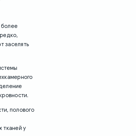
 более
 редко,
т заселять
истемы
рехкамерного
зделение
кровности.
ти, полового
 тканей у