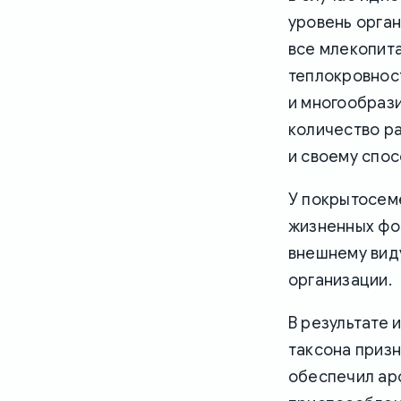
уровень орган
все млекопит
теплокровнос
и многообрази
количество р
и своему спос
У покрытосем
жизненных фор
внешнему виду
организации.
В результате
таксона призн
обеспечил аро