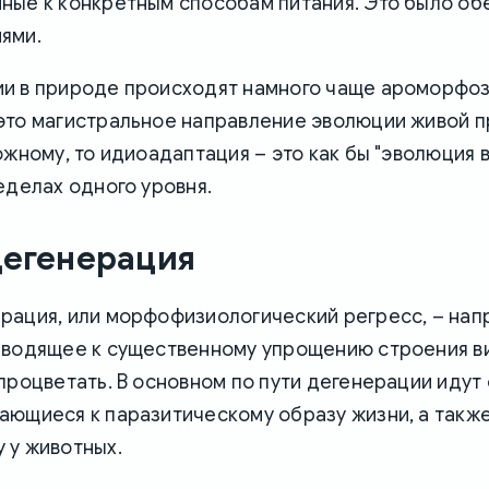
ные к конкретным способам питания. Это было о
ями.
и в природе происходят намного чаще ароморфоз
это магистральное направление эволюции живой 
ожному, то идиоадаптация – это как бы "эволюция 
еделах одного уровня.
егенерация
рация, или морфофизиологический регресс, – нап
иводящее к существенному упрощению строения ви
процветать. В основном по пути дегенерации идут
ающиеся к паразитическому образу жизни, а такж
 у животных.