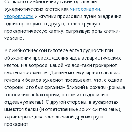
Согласно симбиогенезу такие органеллы
эукариотических клеток как
митохондрии
,
хлоропласты
и жгутики произошли путем внедрения
одних прокариот в другую, более крупную
прокариотическую клетку, сыгравшую роль клетки-
хозяина.
В симбиотической гипотезе есть трудности при
объяснении происхождения ядра эукариотических
клеток и в вопросе, какой же все-таки прокариот
выступил хозяином. Данные молекулярного анализа
генома и белков эукариот показывают, что, с одной
стороны, это был организм близкий к археям (раньше
относились к бактериям, потом их выделили в
отдельную ветвь). С другой стороны, в эукариотах
имеются белки (и ответственные за их синтез гены),
характерные для совершенной других групп
прокариот.