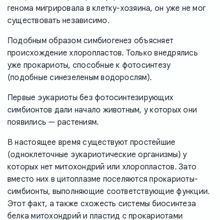
генома мигрировала в клетку-хозяина, он уже не мог
существовать независимо.
Подобным образом симбиогенез объясняет
происхождение хлоропластов. Только внедрялись
уже прокариоты, способные к фотосинтезу
(подобные синезеленым водорослям).
Первые эукариоты без фотосинтезирующих
симбионтов дали начало животным, у которых они
появились — растениям.
В настоящее время существуют простейшие
(одноклеточные эукариотические организмы) у
которых нет митохондрий или хлоропластов. Зато
вместо них в цитоплазме поселяются прокариоты-
симбионты, выполняющие соответствующие функции.
Этот факт, а также схожесть системы биосинтеза
белка митохондрий и пластид с прокариотами