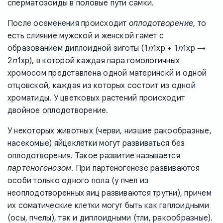
сперматозоиды в половые пути самки.
После осеменения происходит
оплодотворение
, то
есть слияние мужской и женской гамет с
n
n
образованием диплоидной зиготы (1
1хр + 1
1хр →
n
2
1хр), в которой каждая пара гомологичных
хромосом представлена одной материнскй и одной
отцовской, каждая из которых состоит из одной
хроматиды. У цветковых растений происходит
двойное оплодотворение.
У некоторых животных (черви, низшие ракообразные,
насекомые) яйцеклетки могут развиваться без
оплодотворения. Такое развитие называется
партеногенезом
. При партеногенезе развиваются
особи только одного пола (у пчел из
неоплодотворенных яиц развиваются трутни), причем
их соматические клетки могут быть как гаплоидными
(осы, пчелы), так и диплоидными (тли, ракообразные).