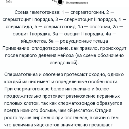
Схема гаметогенеза: 1 — сперматогонии, 2 —
сперматоцит I порядка, 3 — сперматоцит II порядка, 4 —
сперматида, 5 — сперматозоид, 1a — овогонии, 2a —
овоцит I порядка, 3a — овоцит II порядка, 4a —
яйцеклетка, 5a — редукционные тельца
Примечание: оплодотворение, как правило, происходит
после первого деления мейоза (на схеме обозначено
звездочкой).
Сперматогенез и овогенез протекают сходно, однако
каждый из них имеет и определенные особенности.
При сперматогенезе более интенсивно и более
продолжительно протекает размножение первичных
половых клеток, так как сперматозоидов образуется
всегда намного больше, чем яйцеклеток. Стадия
роста лучше выражена при овогенезе, в связи с тем
что величина яйцеклеток значительно превышает