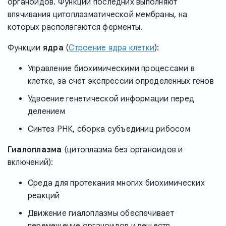
органоидов. Функции последних выполняют
впячивания цитоплазматической мембраны, на
которых располагаются ферменты.
Функции
ядра
(
Строение ядра клетки
):
Управление биохимическими процессами в
клетке, за счет экспрессии определенных генов
Удвоение генетической информации перед
делением
Синтез РНК, сборка субъединиц рибосом
Гиалоплазма
(цитоплазма без органоидов и
включений):
Среда для протекания многих биохимических
реакций
Движение гиалоплазмы обеспечивает
перемещение органоидов и веществ