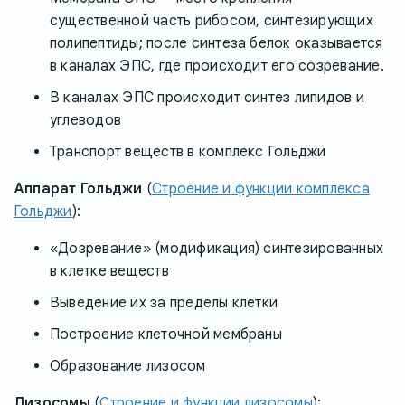
существенной часть рибосом, синтезирующих
полипептиды; после синтеза белок оказывается
в каналах ЭПС, где происходит его созревание.
В каналах ЭПС происходит синтез липидов и
углеводов
Транспорт веществ в комплекс Гольджи
Аппарат Гольджи
(
Строение и функции комплекса
Гольджи
):
«Дозревание» (модификация) синтезированных
в клетке веществ
Выведение их за пределы клетки
Построение клеточной мембраны
Образование лизосом
Лизосомы
(
Строение и функции лизосомы
):