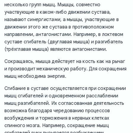
несколько групп мышц. Мышцы, совместно
участвующие в каком-либо движении сустава,
называют
синергистами
, а мышцы, участвующие в
движении этого же сустава в противоположном
направлении,
антагонистами
. Например, в локтевом
суставе сгибатель (двуглавая мышца) и разгибатель
(трёхглавая мышца) являются антагонистами.
Сокращаясь, мышца действует на кость как на рычаг
и производит механическую работу. Для сокращения
мышц необходима энергия.
Сгибание в суставе осуществляется при сокращении
мышц сгибателей и одновременном расслаблении
мышц разгибателей. Их согласованная деятельность
возможна благодаря чередованию процессов
возбуждения и торможения в нервных клетках
спинного мозга. Например, сокращение мышц
сгибателей руки вызывается возбуждением