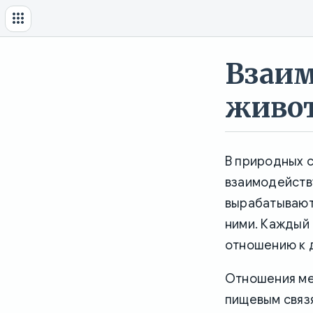
Взаи
живо
В природных с
взаимодейств
вырабатывают
ними. Каждый
отношению к 
Отношения ме
пищевым связя