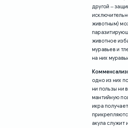
другой ‒ защ
исключительно
животным) мож
паразитирующи
животное изба
муравьев и тл
на них муравь
Комменсализ
одно из них п
ни пользы ни 
мантийную пол
икра получае
прикрепляются
акула служит 