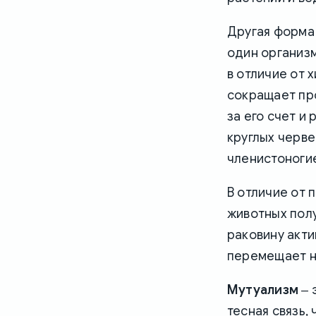
Другая форма
один организм
в отличие от 
сокращает про
за его счет и
круглых черве
членистоногие
В отличие от 
животных пол
раковину акти
перемещает не
Мутуализм
‒ 
тесная связь,