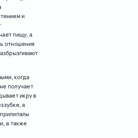
а
стением и
т
ает пищу, а
ть отношения
разбрызгивают
ыми, когда
 не получает
дывает икру в
ззубке, а
-прилипалы
и, а также