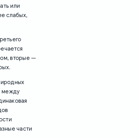
ать или
ее слабых,
третьего
речается
ном, вторые —
рых.
риродных
я между
одинаковая
дов
ности
азные части