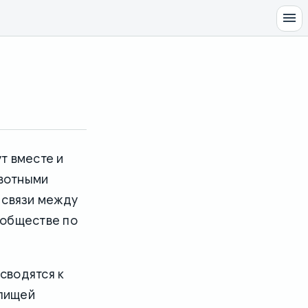
т вместе и
вотными
 связи между
ообществе по
сводятся к
 пищей