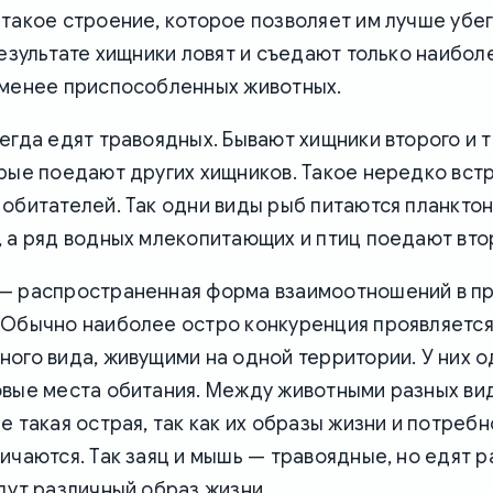
такое строение, которое позволяет им лучше убег
результате хищники ловят и съедают только наибол
именее приспособленных животных.
егда едят травоядных. Бывают хищники второго и 
рые поедают других хищников. Такое нередко вст
обитателей. Так одни виды рыб питаются планкто
 а ряд водных млекопитающих и птиц поедают вто
— распространенная форма взаимоотношений в п
 Обычно наиболее остро конкуренция проявляетс
ого вида, живущими на одной территории. У них 
овые места обитания. Между животными разных ви
е такая острая, так как их образы жизни и потреб
ичаются. Так заяц и мышь — травоядные, но едят р
дут различный образ жизни.