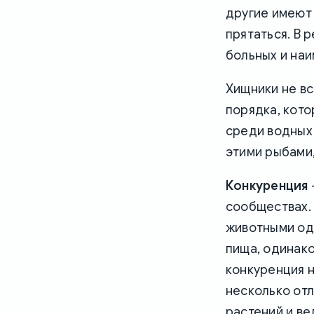
другие имеют 
прятаться. В 
больных и на
Хищники не вс
порядка, кото
среди водных 
этими рыбами,
Конкуренция
сообществах.
животными одн
пища, одинак
конкуренция н
несколько отл
растений и ве