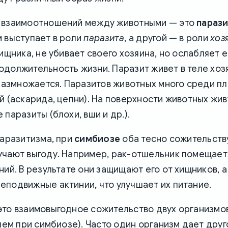
 взаимоотношений между животными — это
параз
 выступает в роли
паразита
, а другой — в роли
хоз
хищника, не убивает своего хозяина, но ослабляет е
должительность жизни. Паразит живет в теле хозя
 размножается. Паразитов животных много среди пл
й (аскарида, цепни). На поверхности животных жив
 паразиты (блохи, вши и др.).
паразитизма, при
симбиозе
оба тесно сожительст
учают выгоду. Например, рак-отшельник помещает
ний. В результате они защищают его от хищников, а
подвижные актинии, что улучшает их питание.
это взаимовыгодное сожительство двух организмо
 чем при симбиозе). Часто один организм дает друг