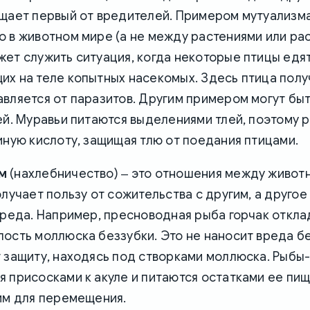
ищает первый от вредителей. Примером мутуализм
 в животном мире (а не между растениями или ра
ет служить ситуация, когда некоторые птицы едя
х на теле копытных насекомых. Здесь птица получ
вляется от паразитов. Другим примером могут бы
ей. Муравьи питаются выделениями тлей, поэтому 
иную кислоту, защищая тлю от поедания птицами.
м
(нахлебничество) ‒ это отношения между животн
олучает пользу от сожительства с другим, а другое
вреда. Например, пресноводная рыба горчак откла
ость моллюска беззубки. Это не наносит вреда бе
т защиту, находясь под створками моллюска. Рыбы
 присосками к акуле и питаются остатками ее пищ
им для перемещения.