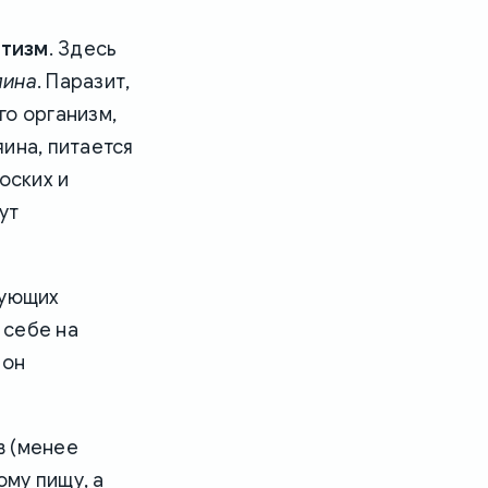
итизм
. Здесь
яина
. Паразит,
го организм,
ина, питается
оских и
ут
вующих
 себе на
 он
в (менее
ому пищу, а