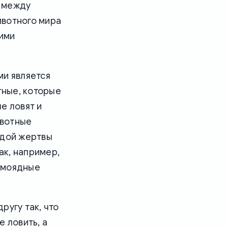
я между
ивотного мира
ими
и является
тные, которые
е ловят и
ивотные
ждой жертвы
ак, например,
комоядные
ругу так, что
 ловить, а