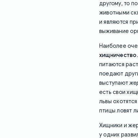
другому, то п
животными ск
и являются п
выживание ор
Наиболее оче
хищничество
питаются раст
поедают друг
выступают
же
есть свои хищ
львы охотятся
птицы ловят 
Хищники и жер
у одних разви