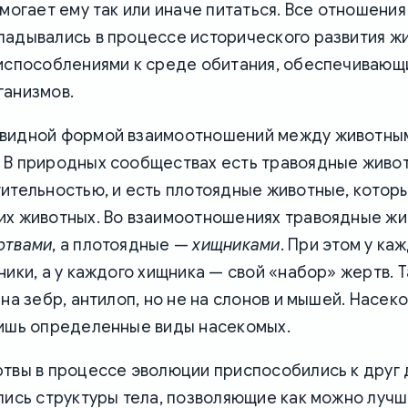
омогает ему так или иначе питаться. Все отношени
ладывались в процессе исторического развития ж
риспособлениями к среде обитания, обеспечивающ
ганизмов.
видной формой взаимоотношений между животным
. В природных сообществах есть травоядные живо
ительностью, и есть плотоядные животные, которы
их животных. Во взаимоотношениях травоядные ж
ртвами
, а плотоядные —
хищниками
. При этом у ка
ники, а у каждого хищника — свой «набор» жертв. Т
 на зебр, антилоп, но не на слонов и мышей. Насе
лишь определенные виды насекомых.
твы в процессе эволюции приспособились к друг д
лись структуры тела, позволяющие как можно лучше