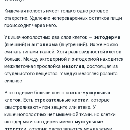
Кишечная полость имеет только одно ротовое
отверстие. Удаление непереваренных остатков пищи
происходит через него.
У кишечнополостных два слоя клеток —
эктодерма
(внешний) и
энтодерма
(внутренний). Их же можно
считать типами тканей. Хотя разновидностей клеток
больше. Между эктодермой и энтодермой находится
межклеточная прослойка
мезоглея
, состоящая из
студенистого вещества. У медуз мезоглея развита
сильнее.
В эктодерме больше всего
кожно-мускульных
клеток
. Есть
стрекательные клетки
, которые
«выстреливают» при защите или атаке. У
кишечнополостных нет мышечной ткани, но клетки
эктодермы и энтодермы имеют
мускульные
отростки
, которые располагаются между этими