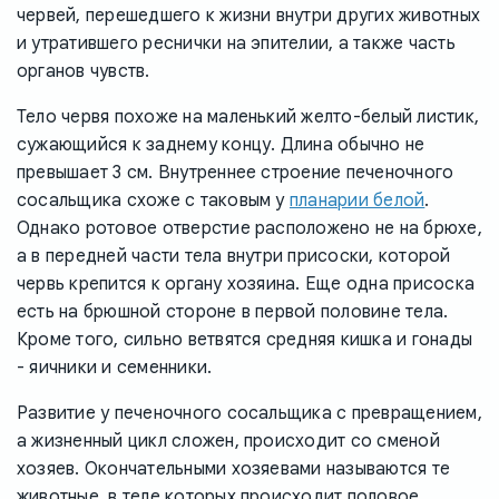
червей, перешедшего к жизни внутри других животных
и утратившего реснички на эпителии, а также часть
органов чувств.
Тело червя похоже на маленький желто-белый листик,
сужающийся к заднему концу. Длина обычно не
превышает 3 см. Внутреннее строение печеночного
сосальщика схоже с таковым у
планарии белой
.
Однако ротовое отверстие расположено не на брюхе,
а в передней части тела внутри присоски, которой
червь крепится к органу хозяина. Еще одна присоска
есть на брюшной стороне в первой половине тела.
Кроме того, сильно ветвятся средняя кишка и гонады
- яичники и семенники.
Развитие у печеночного сосальщика с превращением,
а жизненный цикл сложен, происходит со сменой
хозяев. Окончательными хозяевами называются те
животные, в теле которых происходит половое