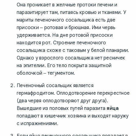
Она проникает в желчные протоки печени и
паразитирует там, питаясь кровью и тканями. У
мариты печеночного сосальщика есть две
присоски ‒ ротовая и брюшная. Ими червь
удерживается. На дне ротовой присоски
находится рот. Строение печеночного
сосальщика схоже с таковым у белой планарии.
Однако у взрослого сосальщика нет ресничек
на эпителии. Его тело покрыта защитной
оболочкой ‒ тегументом.
Печеночный сосальщик является
гермафродитом. Оплодотворение перекрестное
(два червя оплодотворяют друг друга).
Вышедшие из половых путей паразита
яйца
попадают в кишечник хозяина и выходят наружу
с испражнениями.
Если яйцо печеночного сосальщика попадает в