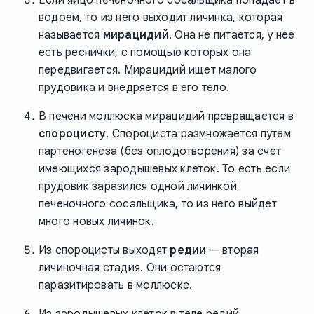
водоем, то из него выходит личинка, которая
называется
мирацидий
. Она не питается, у нее
есть реснички, с помощью которых она
передвигается. Мирацидий ищет малого
прудовика и внедряется в его тело.
В печени моллюска мирацидий превращается в
спороцисту
. Спороциста размножается путем
партеногенеза (без оплодотворения) за счет
имеющихся зародышевых клеток. То есть если
прудовик заразился одной личинкой
печеночного сосальщика, то из него выйдет
много новых личинок.
Из спороцисты выходят
редии
— вторая
личиночная стадия. Они остаются
паразитировать в моллюске.
Из зародышевых клеток в теле редий