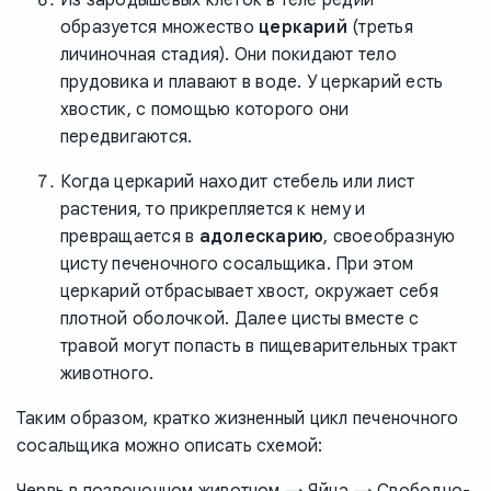
образуется множество
церкарий
(третья
личиночная стадия). Они покидают тело
прудовика и плавают в воде. У церкарий есть
хвостик, с помощью которого они
передвигаются.
Когда церкарий находит стебель или лист
растения, то прикрепляется к нему и
превращается в
адолескарию
, своеобразную
цисту печеночного сосальщика. При этом
церкарий отбрасывает хвост, окружает себя
плотной оболочкой. Далее цисты вместе с
травой могут попасть в пищеварительных тракт
животного.
Таким образом, кратко жизненный цикл печеночного
сосальщика можно описать схемой:
Червь в позвоночном животном → Яйца → Cвободно-