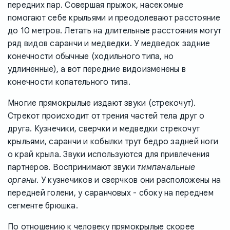
передних пар. Совершая прыжок, насекомые
помогают себе крыльями и преодолевают расстояние
до 10 метров. Летать на длительные расстояния могут
ряд видов саранчи и медведки. У медведок задние
конечности обычные (ходильного типа, но
удлиненные), а вот передние видоизменены в
конечности копательного типа.
Многие прямокрылые издают звуки (стрекочут).
Стрекот происходит от трения частей тела друг о
друга. Кузнечики, сверчки и медведки стрекочут
крыльями, саранчи и кобылки трут бедро задней ноги
о край крыла. Звуки используются для привлечения
партнеров. Воспринимают звуки
тимпанальные
органы
. У кузнечиков и сверчков они расположены на
передней голени, у саранчовых - сбоку на переднем
сегменте брюшка.
По отношению к человеку прямокрылые скорее