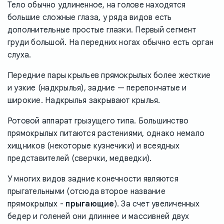
Тело обычно удлиненное, на голове находятся
большие сложные глаза, у ряда видов есть
дополнительные простые глазки. Первый сегмент
груди большой. На передних ногах обычно есть орган
слуха.
Передние пары крыльев прямокрылых более жесткие
и узкие (надкрылья), задние — перепончатые и
широкие. Надкрылья закрывают крылья.
Ротовой аппарат грызущего типа. Большинство
прямокрылых питаются растениями, однако немало
хищников (некоторые кузнечики) и всеядных
представителей (сверчки, медведки).
У многих видов задние конечности являются
прыгательными (отсюда второе название
прямокрылых -
прыгающие
). За счет увеличенных
бедер и голеней они длиннее и массивней двух