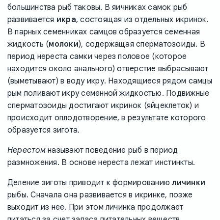
большинства рыб таковы. В яичниках самок рыб
развивается
икра
, состоящая из отдельных икринок.
В парных семенниках самцов образуется семенная
жидкость (
молоки
), содержащая сперматозоиды. В
период нереста самки через половое (которое
находится около анального) отверстие выбрасывают
(выметывают) в воду икру. Находящиеся рядом самцы
рым поливают икру семенной жидкостью. Подвижные
сперматозоиды достигают икринок (яйцеклеток) и
происходит оплодотворение, в результате которого
образуется зигота.
Нерестом
называют поведение рыб в период
размножения. В основе нереста лежат инстинкты.
Деление зиготы приводит к формированию
личинки
рыбы. Сначала она развивается в икринке, позже
выходит из нее. При этом личинка продолжает
питаться за счет запаса питательных веществ,