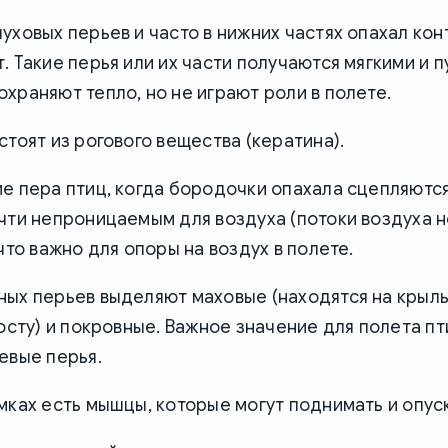
уховых перьев и часто в нижних частях опахал ко
. Такие перья или их части получаются мягкими и 
храняют тепло, но не играют роли в полете.
стоят из рогового вещества (кератина).
е пера птиц, когда бородочки опахала сцепляютс
чти непроницаемым для воздуха (потоки воздуха 
 что важно для опоры на воздух в полете.
ых перьев выделяют маховые (находятся на крыль
восту) и покровные. Важное значение для полета п
евые перья.
мках есть мышцы, которые могут поднимать и опуск