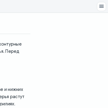
 контурные
ья. Перед
ве и нижних
ерья растут
рилиях
.