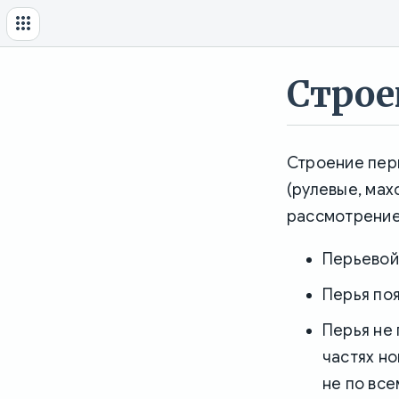
Строе
Строение перь
(рулевые, мах
рассмотрение
Перьевой 
Перья по
Перья не 
частях но
не по все