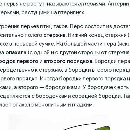
е перья не растут, называются
аптериями
. Аптерии
ерьями, растущими на птерилиях.
роения перьев птиц таков. Перо состоит из доста
осительно полого
стержня
. Нижний конец стержня (
оже в перьевой сумке. На большей части пера (иск
ва
опахала
(с одной и с другой стороны от стержня
родок первого и второго порядков
. Бородки пер
осредственно к стержню, а бородки второго поряд
рвого порядка. Иногда бородки первого порядка 
ками, а второго — бородочками. У бородочек ест
 сцепляются с бородочками соседней бородки. Та
лает опахало монолитным и гладким.