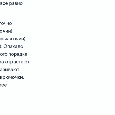
 все равно
точно
очин
)
лючая очин)
). Опахало
вого порядка
ка отрастают
называют
ь
крючочки
,
кое