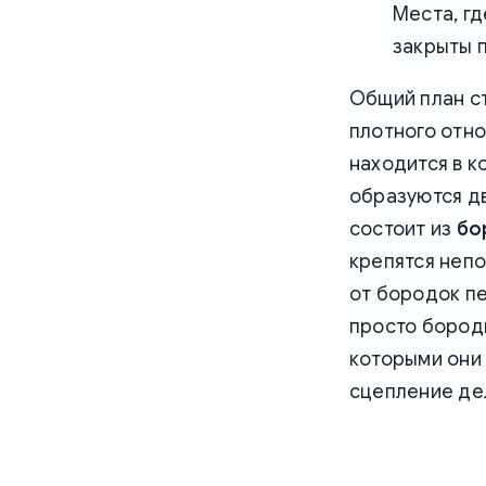
Места, гд
закрыты п
Общий план ст
плотного отн
находится в к
образуются д
состоит из
бо
крепятся неп
от бородок пе
просто бород
которыми они
сцепление де