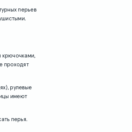
нтурных перьев
пушистыми.
я крючочками,
не проходят
ях), рулевые
тицы имеют
ать перья.