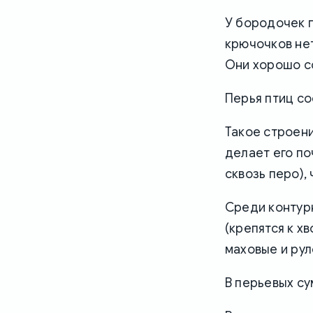
У бородочек п
крючочков нет
Они хорошо со
Перья птиц со
Такое строени
делает его по
сквозь перо),
Среди контурн
(крепятся к х
маховые и рул
В перьевых су