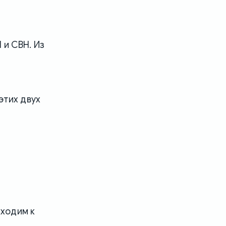
 и CBH. Из
этих двух
иходим к