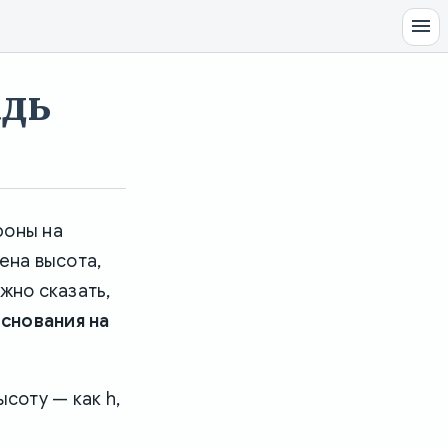
адь
роны на
ена высота,
жно сказать,
снования на
соту — как h,