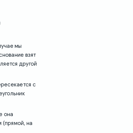
ы
лучае мы
снование взят
вляется другой
ересекается с
еугольник
е она
 (прямой, на