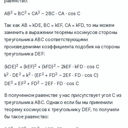
равенство:
2
2
2
AB
= BC
+ CA
– 2BC · CA · cos C
Так как AB = kDE, BC = kEF, CA = kFD, то мы можем
заменить в выражении теоремы косинусов стороны
треугольника ABC соответствующими
произведениями коэффициента подобия на стороны
треугольника DEF:
2
2
2
(kDE)
= (kEF)
+ (kFD)
– 2kEF · kFD · cos C
2
2
2
2
2
k
· DE
= k
· (EF
+ FD
– 2EF · FD · cos C)
2
2
2
DE
= EF
+ FD
– 2EF · FD · cos C
В полученном равенстве у нас присутствует угол C из
треугольника ABC. Однако если бы мы применили
теорему косинусов к треугольнику DEF, то получили
бы такое равенство: