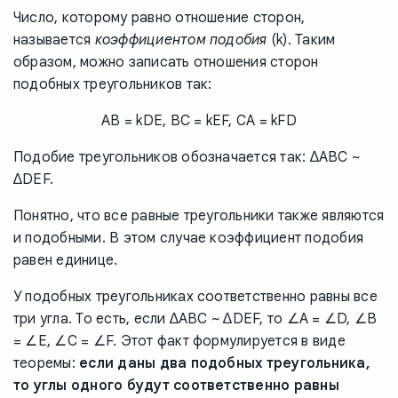
Число, которому равно отношение сторон,
называется
коэффициентом подобия
(k). Таким
образом, можно записать отношения сторон
подобных треугольников так:
AB = kDE, BC = kEF, CA = kFD
Подобие треугольников обозначается так: ∆ABC ~
∆DEF.
Понятно, что все равные треугольники также являются
и подобными. В этом случае коэффициент подобия
равен единице.
У подобных треугольниках соответственно равны все
три угла. То есть, если ∆ABC ~ ∆DEF, то ∠A = ∠D, ∠B
= ∠E, ∠C = ∠F. Этот факт формулируется в виде
теоремы:
если даны два подобных треугольника,
то углы одного будут соответственно равны