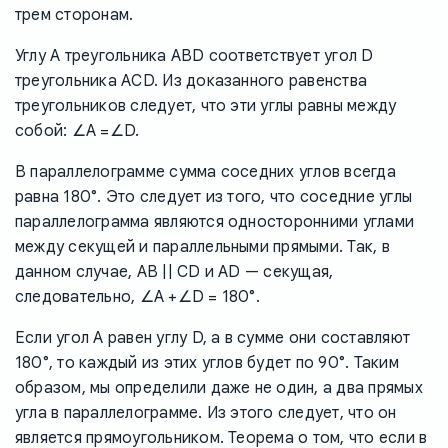
трем сторонам.
Углу A треугольника ABD соответствует угол D
треугольника ACD. Из доказанного равенства
треугольников следует, что эти углы равны между
собой: ∠A =∠D.
В параллелограмме сумма соседних углов всегда
равна 180°. Это следует из того, что соседние углы
параллелограмма являются односторонними углами
между секущей и параллельными прямыми. Так, в
данном случае, AB || CD и AD — секущая,
следовательно, ∠A +∠D = 180°.
Если угол A равен углу D, а в сумме они составляют
180°, то каждый из этих углов будет по 90°. Таким
образом, мы определили даже не один, а два прямых
угла в параллелограмме. Из этого следует, что он
является прямоугольником. Теорема о том, что если в