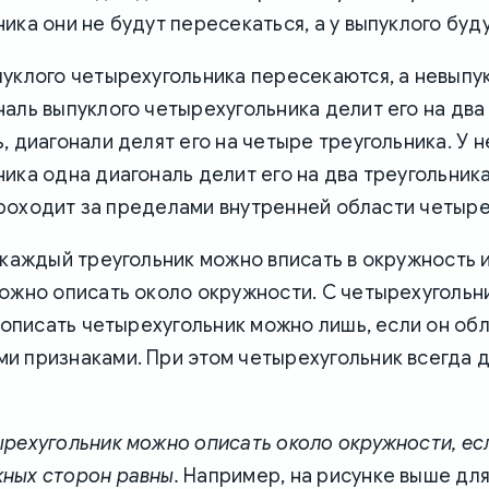
ика они не будут пересекаться, а у выпуклого буду
уклого четырехугольника пересекаются, а невыпук
аль выпуклого четырехугольника делит его на два
, диагонали делят его на четыре треугольника. У 
ика одна диагональ делит его на два треугольника
а проходит за пределами внутренней области четыре
 каждый треугольник можно вписать в окружность 
ожно описать около окружности. С четырехугольн
и описать четырехугольник можно лишь, если он об
и признаками. При этом четырехугольник всегда 
рехугольник можно описать около окружности, ес
ных сторон равны.
Например, на рисунке выше для