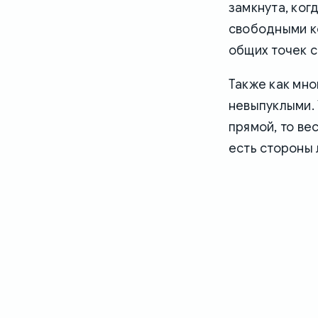
замкнута, ког
свободными ко
общих точек с
Также как мно
невыпуклыми. 
прямой, то ве
есть стороны 