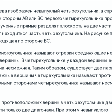
ева изображен невыпуклый четырехугольник, а сп
и стороны AB или BC первого четырехугольника пр
лученные прямые разделят плоскость на две части,
 находиться часть четырехугольника. На рисунке 
ходящая по стороне BC.
многоугольника называют отрезки соединяющие 
вершины. В четырехугольнике у каждой вершины е
на несмежная. Таким образом, существует две па
ежные вершины четырехугольника называют прот
ными сторонами четырехугольника называют не
 противоположных вершин в четырехугольнике две,
и только две диагонали. При этом у невыпуклого