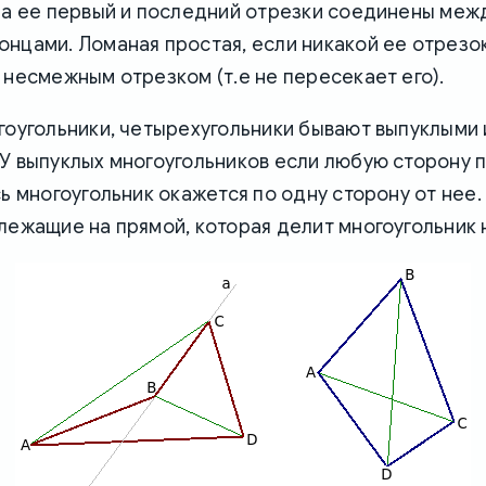
да ее первый и последний отрезки соединены меж
нцами. Ломаная простая, если никакой ее отрезо
 несмежным отрезком (т.е не пересекает его).
гоугольники, четырехугольники бывают выпуклыми 
У выпуклых многоугольников если любую сторону 
сь многоугольник окажется по одну сторону от нее.
лежащие на прямой, которая делит многоугольник н