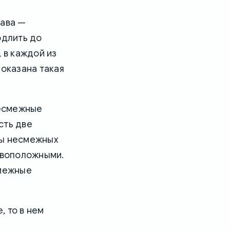
рава —
одлить до
 в каждой из
показана такая
несмежные
сть две
ры несмежных
ивоположными.
смежные
 то в нем