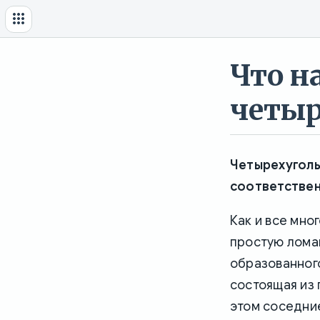
Что н
четыр
Четырехуголь
соответствен
Как и все мно
простую лома
образованного
состоящая из
этом соседние