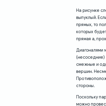
На рисунке сл
выпуклый. Есл
прямых, то по
которых будет
прямая a, про
Диагоналями 
(несоседние) 
смежные и од
вершин. Несм
Противополож
стороны.
Поскольку пар
можно провест