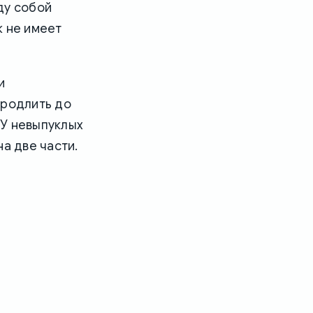
ду собой
к не имеет
и
продлить до
 У невыпуклых
а две части.