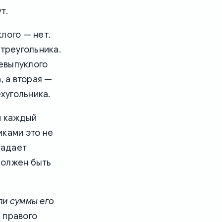
т.
лого — нет.
 треугольника.
невыпуклого
, а вторая —
хугольника.
и каждый
иками это не
ладает
должен быть
ли суммы его
 правого