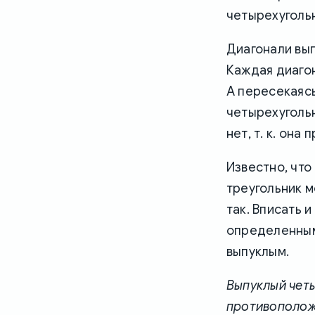
четырехугольн
Диагонали вып
Каждая диагон
А пересекаясь
четырехугольн
нет, т. к. он
Известно, что
треугольник м
так. Вписать 
определенным
выпуклым.
Выпуклый четы
противополож