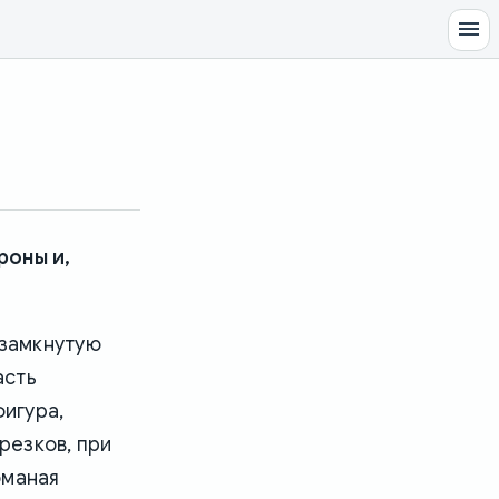
роны и,
 замкнутую
асть
фигура,
резков, при
оманая