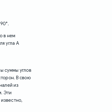
90°.
о в нем
я угла A
лы суммы углов
сторон. В свою
налей из
. Эти
 известно,