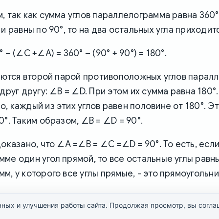
, так как сумма углов параллелограмма равна 360°,
и равны по 90°, то на два остальных угла приходитс
 – (∠C +∠A) = 360° – (90° + 90°) = 180°.
ляются второй парой противоположных углов парал
друг другу: ∠B = ∠D. При этом их сумма равна 180°.
, каждый из этих углов равен половине от 180°. Э
0°. Таким образом, ∠B = ∠D = 90°.
доказано, что ∠A =∠B = ∠C =∠D = 90°. То есть, если
ме один угол прямой, то все остальные углы равны
м, у которого все углы прямые, - это прямоугольни
нных и улучшения работы сайта. Продолжая просмотр, вы согл
Политика конфиденциальности
ScienceLand.Info © 2026