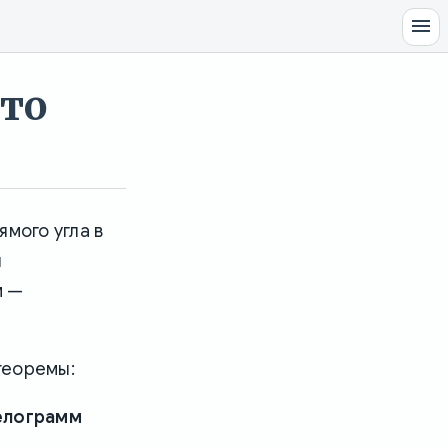
это
мого угла в
ы
м —
теоремы:
лелограмм