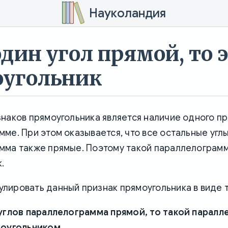
Науколандия
один угол прямой, то 
угольник
наков прямоугольника является наличие одного пря
ме. При этом оказывается, что все остальные угл
мма также прямые. Поэтому такой параллелограм
.
лировать данный признак прямоугольника в виде 
 углов параллелограмма прямой, то такой парал
моугольником.