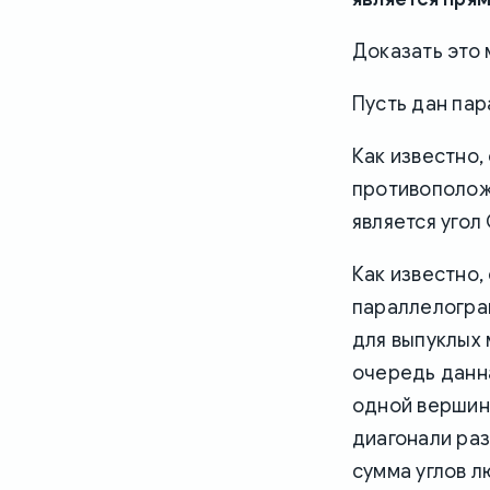
Доказать это
Пусть дан пар
Как известно,
противополож
является угол 
Как известно,
параллелограм
для выпуклых м
очередь данн
одной вершин
диагонали раз
сумма углов л