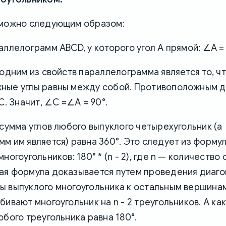
 можно следующим образом:
аллелограмм ABCD, у которого угол A прямой: ∠A = 
 одним из свойств параллелограмма является то, чт
ные углы равны между собой. Противоположным дл
C. Значит, ∠C =∠A = 90°.
 сумма углов любого выпуклого четырехугольник (а
м им является) равна 360°. Это следует из форму
ногоугольников: 180° * (n - 2), где n — количество 
ая формула доказывается путем проведения диаго
ы выпуклого многоугольника к остальным вершинам
бивают многоугольник на n - 2 треугольников. А как
юбого треугольника равна 180°.