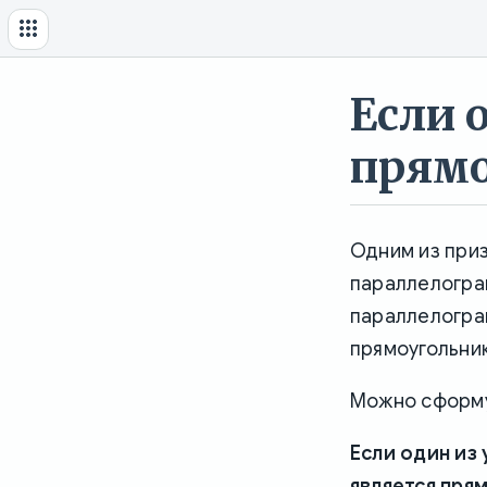
Если 
прямо
Одним из приз
параллелограм
параллелогра
прямоугольник
Можно сформу
Если один из
является пря