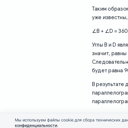
Таким образом
уже известны, 
∠B + ∠D = 360°
Углы B и D яв
значит, равны 
Следовательно
будет равна 9
В результате 
параллелограм
параллелограм
Мы используем файлы cookie для сбора технических да
конфиденциальности
.