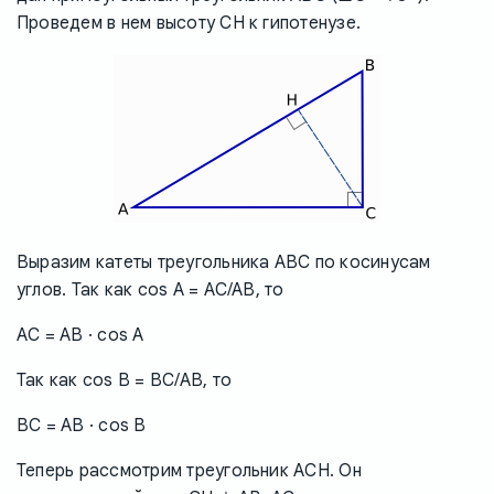
Проведем в нем высоту CH к гипотенузе.
Выразим катеты треугольника ABC по косинусам
углов. Так как cos A = AC/AB, то
AC = AB · cos A
Так как cos B = BC/AB, то
BC = AB · cos B
Теперь рассмотрим треугольник ACH. Он