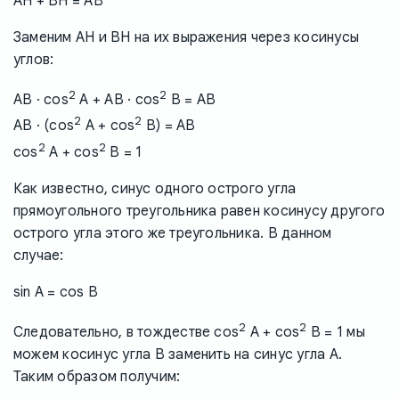
AH + BH = AB
Заменим AH и BH на их выражения через косинусы
углов:
2
2
AB · cos
A + AB · cos
B = AB
2
2
AB · (cos
A + cos
B) = AB
2
2
cos
A + cos
B = 1
Как известно, синус одного острого угла
прямоугольного треугольника равен косинусу другого
острого угла этого же треугольника. В данном
случае:
sin A = cos B
2
2
Следовательно, в тождестве cos
A + cos
B = 1 мы
можем косинус угла B заменить на синус угла A.
Таким образом получим: