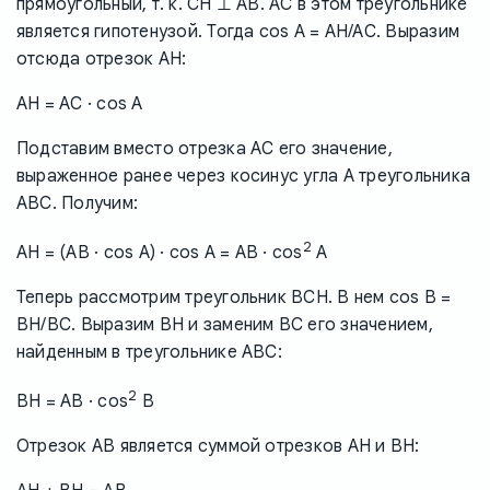
прямоугольный, т. к. CH ⊥ AB. АС в этом треугольнике
является гипотенузой. Тогда cos A = AH/AC. Выразим
отсюда отрезок AH:
AH = AC · cos A
Подставим вместо отрезка AC его значение,
выраженное ранее через косинус угла A треугольника
ABC. Получим:
2
AH = (AB · cos A) · cos A = AB · cos
A
Теперь рассмотрим треугольник BCH. В нем cos B =
BH/BC. Выразим BH и заменим BC его значением,
найденным в треугольнике ABC:
2
BH = AB · cos
B
Отрезок AB является суммой отрезков AH и BH: