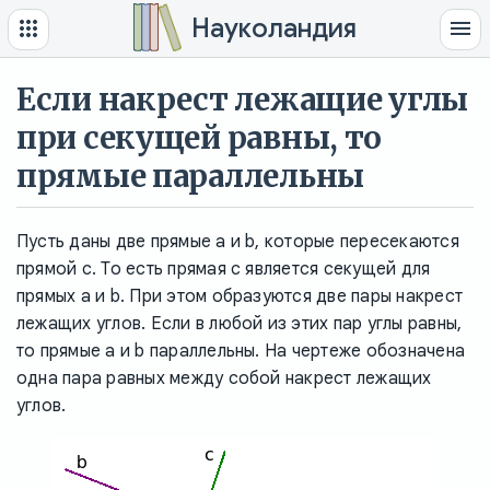
Науколандия
Если накрест лежащие углы
при секущей равны, то
прямые параллельны
Пусть даны две прямые a и b, которые пересекаются
прямой c. То есть прямая c является секущей для
прямых a и b. При этом образуются две пары накрест
лежащих углов. Если в любой из этих пар углы равны,
то прямые a и b параллельны. На чертеже обозначена
одна пара равных между собой накрест лежащих
углов.