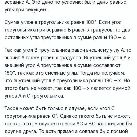
вершине A. Это дано по условию: были даны равные
углы при секущей.
Сумма углов в треугольнике равна 180°. Если угол
треугольника при вершине B равен x градусов, то два
остальных угла треугольника в сумме равны 180 – x.
Так как угол B треугольника равен внешнему углу A, то
значит A также равен x градусов. Внутренний угол A и
внешний угол A треугольника в сумме составляют
180°, так как это смежные углы. Тогда мы получаем,
что внутренний угол A треугольника равен 180 – x. Но
этого быть не может, так как 180 – x является суммой
углов A и C треугольника.
Такое может быть только в случае, если угол C
треугольника равен 0°. Однако такого быть не может,
так как в этом случае отрезки AC и BC наложились бы
друг на друга. То есть прямая a совпала бы с прямой