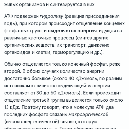
живых организмов и синтезируется в них.
АТФ подвержен
гидролизу
(реакция присоединения
воды), при котором происходит отщепление концевых
фосфатных групп, и
выделяется энергия
, идущая на
различные клеточные процессы (синтез других
органических веществ, их транспорт, движение
органоидов и клетки, терморегуляцию и др.).
Обычно отщепляется только конечный фосфат, реже
второй. В обоих случаях количество энергии
достаточно большое (около 40 кДж/моль, по разным
источникам количество выделяющейся энергии
составляет от 30 до 60 кДж/моль). Если происходит
отщепление третьей группы выделяется только около
13 кДж. Поэтому говорят, что в молекуле АТФ два
последних фосфата связаны
макроэргической
(высокоэнергетической) связью, которую
обозначают знаком «~». Таким образом, строение