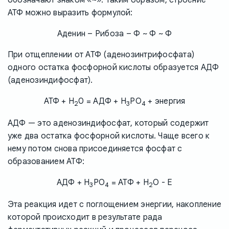
АТФ можно выразить формулой:
Аденин – Рибоза – Ф ~ Ф ~ Ф
При отщеплении от АТФ (аденозинтрифосфата)
одного остатка фосфорной кислоты образуется АДФ
(аденозиндифосфат).
АТФ + H
0 = АДФ + H
PO
+ энергия
2
3
4
АДФ — это аденозиндифосфат, который содержит
уже два остатка фосфорной кислоты. Чаще всего к
нему потом снова присоединяется фосфат с
образованием АТФ:
АДФ + H
PO
= АТФ + H
O - E
3
4
2
Эта реакция идет с поглощением энергии, накопление
которой происходит в результате рада