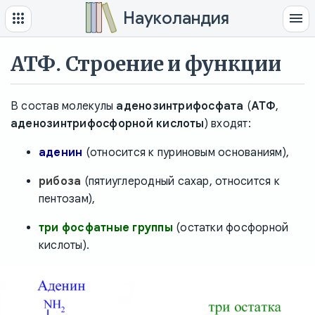
Науколандия
АТФ. Строение и функции
В состав молекулы
аденозинтрифосфата
(
АТФ
,
аденозинтрифосфорной кислоты
) входят:
аденин
(относится к пуриновым основаниям),
рибоза
(пятиуглеродный сахар, относится к
пентозам),
три фосфатные группы
(остатки фосфорной
кислоты).