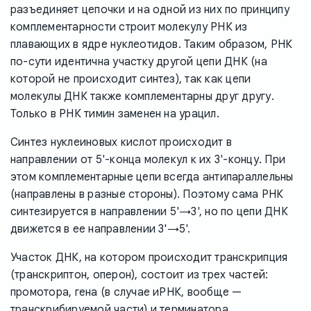
разъединяет цепочки и на одной из них по принципу
комплементарности строит молекулу РНК из
плавающих в ядре нуклеотидов. Таким образом, РНК
по-сути идентична участку другой цепи ДНК (на
которой не происходит синтез), так как цепи
молекулы ДНК также комплементарны друг другу.
Только в РНК тимин заменен на урацил.
Синтез нуклеиновых кислот происходит в
направлении от 5'-конца молекул к их 3'-концу. При
этом комплементарные цепи всегда антипараллельны
(направлены в разные стороны). Поэтому сама РНК
синтезируется в направлении 5'→3', но по цепи ДНК
движется в ее направлении 3'→5'.
Участок ДНК, на котором происходит транскрипция
(транскриптон, оперон), состоит из трех частей:
промотора, гена (в случае иРНК, вообще —
транскрибируемой части) и терминатора.