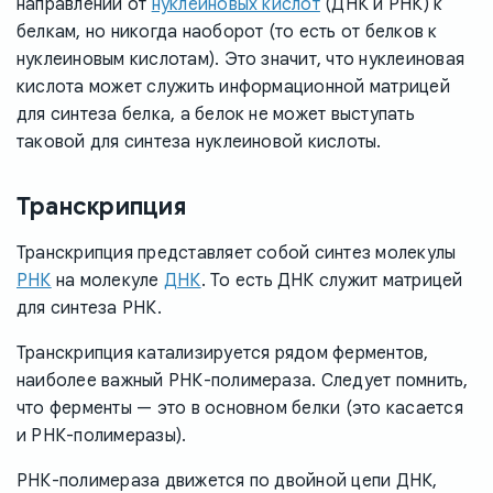
направлении от
нуклеиновых кислот
(ДНК и РНК) к
белкам, но никогда наоборот (то есть от белков к
нуклеиновым кислотам). Это значит, что нуклеиновая
кислота может служить информационной матрицей
для синтеза белка, а белок не может выступать
таковой для синтеза нуклеиновой кислоты.
Транскрипция
Транскрипция представляет собой синтез молекулы
РНК
на молекуле
ДНК
. То есть ДНК служит матрицей
для синтеза РНК.
Транскрипция катализируется рядом ферментов,
наиболее важный РНК-полимераза. Следует помнить,
что ферменты — это в основном белки (это касается
и РНК-полимеразы).
РНК-полимераза движется по двойной цепи ДНК,