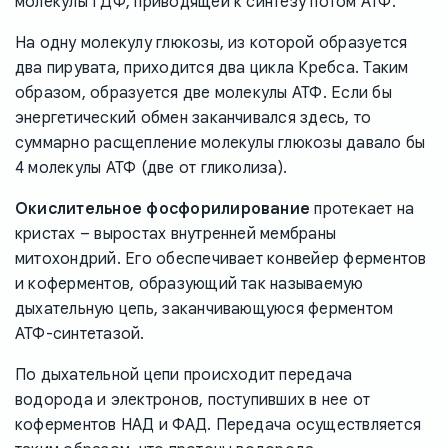
молекулы ГДФ, приводящей к синтезу потом АТФ.
На одну молекулу глюкозы, из которой образуется
два пирувата, приходится два цикла Кребса. Таким
образом, образуется две молекулы АТФ. Если бы
энергетический обмен заканчивался здесь, то
суммарно расщепление молекулы глюкозы давало бы
4 молекулы АТФ (две от гликолиза).
Окислительное фосфорилирование
протекает на
кристах – выростах внутренней мембраны
митохондрий. Его обеспечивает конвейер ферментов
и коферментов, образующий так называемую
дыхательную цепь, заканчивающуюся ферментом
АТФ-синтетазой.
По дыхательной цепи происходит передача
водорода и электронов, поступивших в нее от
коферментов НАД и ФАД. Передача осуществляется