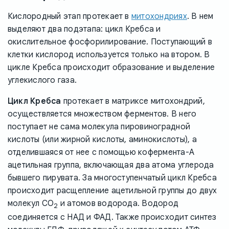
Кислородный этап протекает в
митохондриях
. В нем
выделяют два подэтапа: цикл Кребса и
окислительное фосфорилирование. Поступающий в
клетки кислород используется только на втором. В
цикле Кребса происходит образование и выделение
углекислого газа.
Цикл Кребса
протекает в матриксе митохондрий,
осуществляется множеством ферментов. В него
поступает не сама молекула пировиноградной
кислоты (или жирной кислоты, аминокислоты), а
отделившаяся от нее с помощью кофермента-А
ацетильная группа, включающая два атома углерода
бывшего пирувата. За многоступенчатый цикл Кребса
происходит расщепление ацетильной группы до двух
молекул CO
и атомов водорода. Водород
2
соединяется с НАД и ФАД. Также происходит синтез