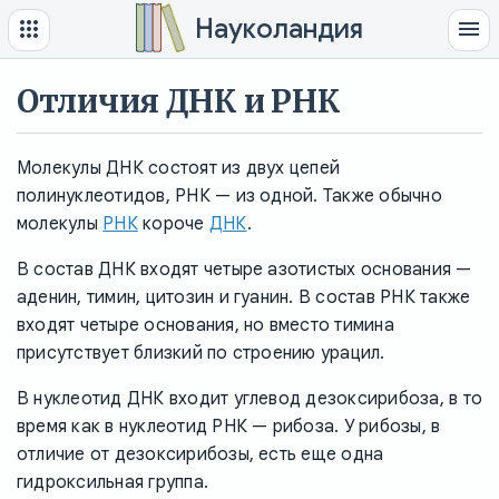
Науколандия
Отличия ДНК и РНК
Молекулы ДНК состоят из двух цепей
полинуклеотидов, РНК — из одной. Также обычно
молекулы
РНК
короче
ДНК
.
В состав ДНК входят четыре азотистых основания —
аденин, тимин, цитозин и гуанин. В состав РНК также
входят четыре основания, но вместо тимина
присутствует близкий по строению урацил.
В нуклеотид ДНК входит углевод дезоксирибоза, в то
время как в нуклеотид РНК — рибоза. У рибозы, в
отличие от дезоксирибозы, есть еще одна
гидроксильная группа.