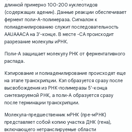
длинной примерно 100-200 нуклеотидов
(содержащих аденин). Данные реакции обеспечивает
фермент поли-А-полимераза. Сигналом к
полиаденилированию служит последовательность
AAUAAACA на 3'-конце. В месте -CA происходит
разрезание молекулы иРНК.
Поли-А защищает молекулу РНК от ферментативного
распада.
Кэпирование и полиаденилирование происходят еще
на этапе транскрипции. Кэп образуется сразу после
высвобождения из РНК-полимеразы 5'-конца
синтезируемой РНК, а поли-А образуется сразу
после терминации транскрипции.
Молекула-предшественник мРНК (пре-мРНК)
представляет собой копию участка ДНК (гена),
включающего нетранслируемые области