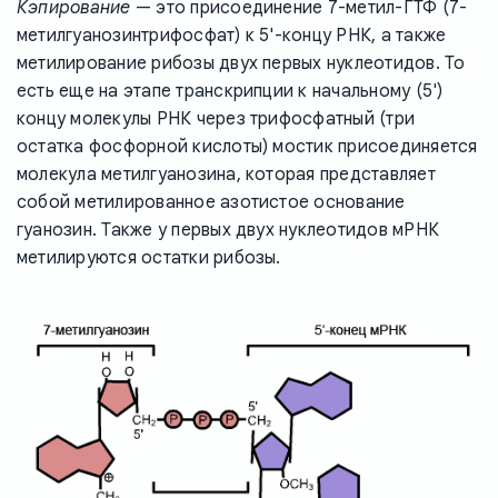
Кэпирование
— это присоединение 7-метил-ГТФ (7-
метилгуанозинтрифосфат) к 5'-концу РНК, а также
метилирование рибозы двух первых нуклеотидов. То
есть еще на этапе транскрипции к начальному (5')
концу молекулы РНК через трифосфатный (три
остатка фосфорной кислоты) мостик присоединяется
молекула метилгуанозина, которая представляет
собой метилированное азотистое основание
гуанозин. Также у первых двух нуклеотидов мРНК
метилируются остатки рибозы.