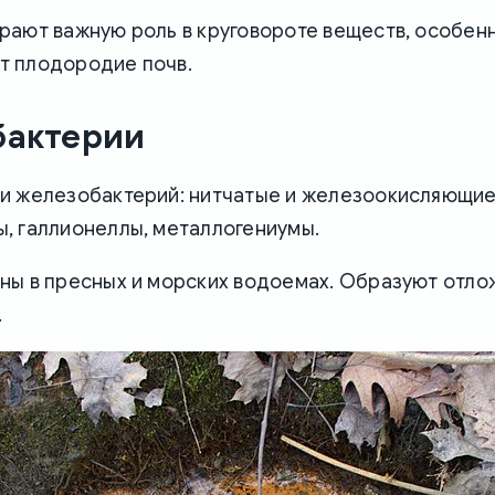
ают важную роль в круговороте веществ, особенн
 плодородие почв.
бактерии
и железобактерий: нитчатые и железоокисляющие
, галлионеллы, металлогениумы.
ны в пресных и морских водоемах. Образуют отло
.