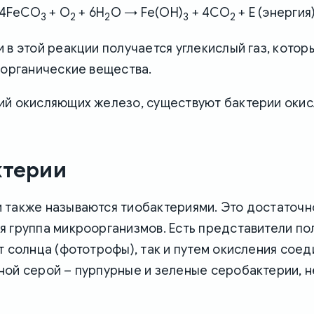
4FeCO
+ O
+ 6H
O → Fe(OH)
+ 4CO
+ E (энергия
3
2
2
3
2
 в этой реакции получается углекислый газ, котор
 органические вещества.
ий окисляющих железо, существуют бактерии оки
ктерии
 также называются тиобактериями. Это достаточн
я группа микроорганизмов. Есть представители п
т солнца (фототрофы), так и путем окисления соед
ной серой – пурпурные и зеленые серобактерии, 