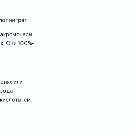
уют нитрат.
макромонасы,
х. Они 100%-
риях или
орода
кислоты, см.