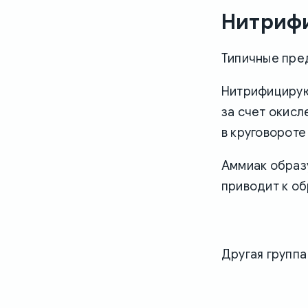
Нитриф
Типичные пред
Нитрифицирую
за счет окисл
в круговороте
Аммиак образ
приводит к об
Другая группа