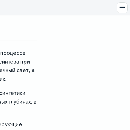
в процессе
осинтеза
при
ечный свет, а
их.
синтетики
ых глубинах, в
зирующие