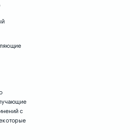
)
ый
сляющие
о
олучающие
инений с
некоторые