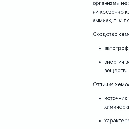
организмы не 
ни косвенно 
аммиак, т. к.
Сходство хем
автотроф
энергия з
веществ.
Отличия хемо
источник
химическ
характере