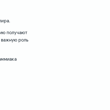
пира.
гию получают
т важную роль
аммиака
: