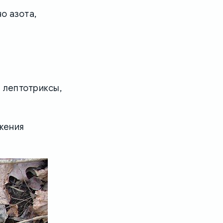
о азота,
 лептотриксы,
жения