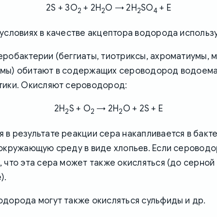
2S + 3O
+ 2H
O → 2H
SO
+ E
2
2
2
4
условиях в качестве акцептора водорода использ
робактерии (беггиаты, тиотриксы, ахроматиумы, 
мы) обитают в содержащих сероводород водоема
тики. Окисляют сероводород:
2H
S + O
→ 2H
O + 2S + E
2
2
2
в результате реакции сера накапливается в бакте
 окружающую среду в виде хлопьев. Если серовод
 что эта сера может также окисляться (до серной 
).
дорода могут также окисляться сульфиды и др.