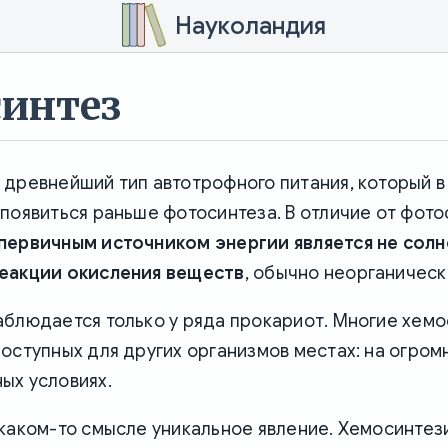
Науколандия
интез
 древнейший тип автотрофного питания, который 
появиться раньше фотосинтеза. В отличие от фот
первичным источником энергии является не солн
еакции окисления веществ
, обычно неорганическ
аблюдается только у ряда прокариот. Многие хемо
оступных для других организмов местах: на огромн
ых условиях.
 каком-то смысле уникальное явление. Хемосинте