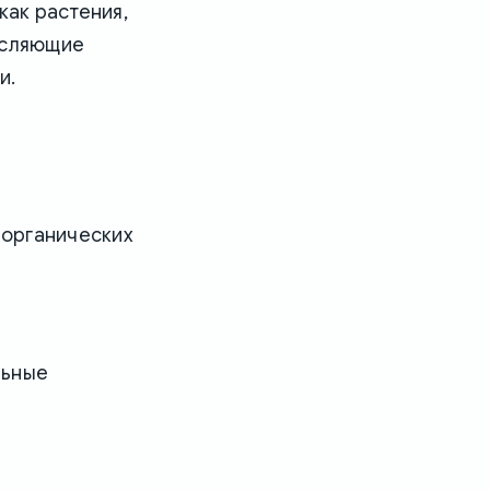
как растения,
исляющие
и.
а органических
льные