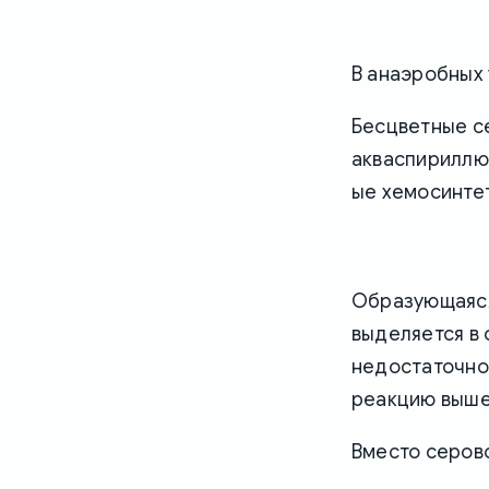
В анаэробных 
Бесцветные се
акваспириллю
ые хемосинте
Образующаяся 
выделяется в
недостаточно,
реакцию выше
Вместо серово