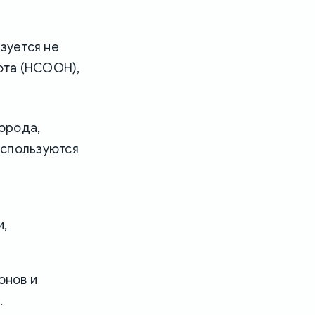
зуется не
лота (HCOOH),
орода,
 используются
и,
онов и
.