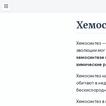
Хемос
Хемосинтез —
эволюции мог 
хемосинтезе 
химические р
Хемосинтез н
обитают в нед
бескислородн
Хемосинтез в