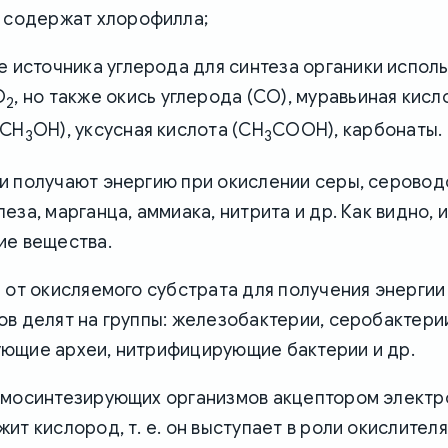
е содержат хлорофилла;
е источника углерода для синтеза органики исполь
O
, но также окись углерода (CO), муравьиная кис
2
(CH
OH), уксусная кислота (CH
COOH), карбонаты.
3
3
и получают энергию при окислении серы, серовод
еза, марганца, аммиака, нитрита и др. Как видно,
ие вещества.
 от окисляемого субстрата для получения энергии
в делят на группы: железобактерии, серобактери
ющие археи, нитрифицирующие бактерии и др.
емосинтезирующих организмов акцептором электр
ит кислород, т. е. он выступает в роли окислителя