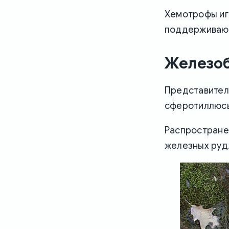
Хемотрофы игр
поддерживают
Железо
Представител
сферотиллюсы
Распростране
железных руд