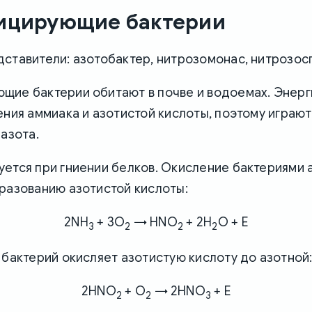
ицирующие бактерии
ставители: азотобактер, нитрозомонас, нитрозос
щие бактерии обитают в почве и водоемах. Энер
ения аммиака и азотистой кислоты, поэтому играю
 азота.
уется при гниении белков. Окисление бактериями 
разованию азотистой кислоты:
2NH
+ 3O
→ HNO
+ 2H
O + E
3
2
2
2
 бактерий окисляет азотистую кислоту до азотной
2HNO
+ O
→ 2HNO
+ E
2
2
3