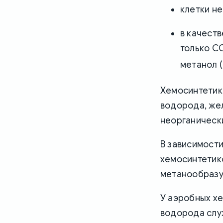
клетки н
в качеств
только C
метанол 
Хемосинтетик
водорода, жел
неорганическ
В зависимости
хемосинтетико
метанообразу
У аэробных х
водорода служ