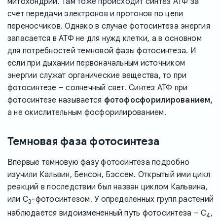
митохондрий. Там тоже происходит синтез АТФ за
счет передачи электронов и протонов по цепи
переносчиков. Однако в случае фотосинтеза энергия
запасается в АТФ не для нужд клетки, а в основном
для потребностей темновой фазы фотосинтеза. И
если при дыхании первоначальным источником
энергии служат органические вещества, то при
фотосинтезе – солнечный свет. Синтез АТФ при
фотосинтезе называется
фотофосфорилированием
,
а не окислительным фосфорилированием.
Темновая фаза фотосинтеза
Впервые темновую фазу фотосинтеза подробно
изучили Кальвин, Бенсон, Бэссем. Открытый ими цикл
реакций в последствии был назван циклом Кальвина,
или C
-фотосинтезом. У определенных групп растений
3
наблюдается видоизмененный путь фотосинтеза – C
,
4