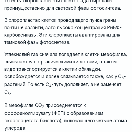
То есть хлоропласты этих клеток адаптированы
преимущественно для световой фазы фотосинтеза.
В хлоропластах клеток проводящего пучка граны
почти не развиты, зато высока концентрация РиБФ-
карбоксилазы. Эти хлоропласты адаптированы для
темновой фазы фотосинтеза.
Углекислый газ сначала попадает в клетки мезофилла,
связывается с органическими кислотами, в таком
виде транспортируется в клетки обкладки,
освобождается и далее связывается также, как у C
-
3
растений. То есть C
-путь дополняет, а не заменяет
4
C
.
3
В мезофилле CO
присоединяется к
2
фосфоенолпирувату (ФЕП) с образованием
оксалоацетата (кислота), включающего четыре атома
углерода: