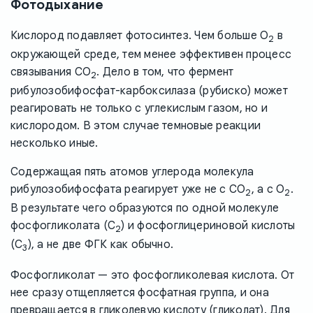
Фотодыхание
Кислород подавляет фотосинтез. Чем больше O
в
2
окружающей среде, тем менее эффективен процесс
связывания CO
. Дело в том, что фермент
2
рибулозобифосфат-карбоксилаза (рубиско) может
реагировать не только с углекислым газом, но и
кислородом. В этом случае темновые реакции
несколько иные.
Содержащая пять атомов углерода молекула
рибулозобифосфата реагирует уже не с CO
, а с O
.
2
2
В результате чего образуются по одной молекуле
фосфогликолата (C
) и фосфоглицериновой кислоты
2
(C
), а не две ФГК как обычно.
3
Фосфогликолат — это фосфогликолевая кислота. От
нее сразу отщепляется фосфатная группа, и она
превращается в гликолевую кислоту (гликолат). Для