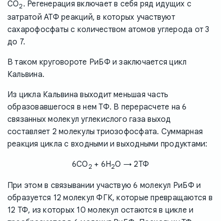
CO
. Регенерация включает в себя ряд идущих с
2
затратой АТФ реакций, в которых участвуют
сахарофосфаты с количеством атомов углерода от 3
до 7.
В таком круговороте РиБФ и заключается цикл
Кальвина.
Из цикла Кальвина выходит меньшая часть
образовавшегося в нем ТФ. В перерасчете на 6
связанных молекул углекислого газа выход
составляет 2 молекулы триозофосфата. Суммарная
реакция цикла с входными и выходными продуктами:
6CO
+ 6H
O → 2ТФ
2
2
При этом в связывании участвую 6 молекул РиБФ и
образуется 12 молекул ФГК, которые превращаются в
12 ТФ, из которых 10 молекул остаются в цикле и