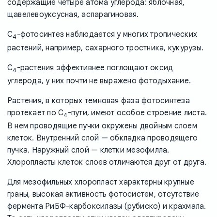
содержащие четыре атома углерода: яблочная,
щавелевоуксусная, аспарагиновая.
С
-фотосинтез наблюдается у многих тропических
4
растений, например, сахарного тростника, кукурузы.
С
-растения эффективнее поглощают оксид
4
углерода, у них почти не выражено фотодыхание.
Растения, в которых темновая фаза фотосинтеза
протекает по C
-пути, имеют особое строение листа.
4
В нем проводящие пучки окружены двойным слоем
клеток. Внутренний слой — обкладка проводящего
пучка. Наружный слой — клетки мезофилла.
Хлоропласты клеток слоев отличаются друг от друга.
Для мезофильных хлоропласт характерны крупные
граны, высокая активность фотосистем, отсутствие
фермента РиБФ-карбоксилазы (рубиско) и крахмала.