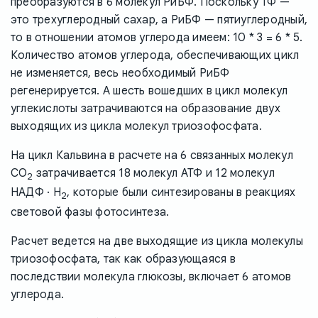
преобразуются в 6 молекул РиБФ. Поскольку ТФ —
это трехуглеродный сахар, а РиБФ — пятиуглеродный,
то в отношении атомов углерода имеем: 10 * 3 = 6 * 5.
Количество атомов углерода, обеспечивающих цикл
не изменяется, весь необходимый РиБФ
регенерируется. А шесть вошедших в цикл молекул
углекислоты затрачиваются на образование двух
выходящих из цикла молекул триозофосфата.
На цикл Кальвина в расчете на 6 связанных молекул
CO
затрачивается 18 молекул АТФ и 12 молекул
2
НАДФ · H
, которые были синтезированы в реакциях
2
световой фазы фотосинтеза.
Расчет ведется на две выходящие из цикла молекулы
триозофосфата, так как образующаяся в
последствии молекула глюкозы, включает 6 атомов
углерода.