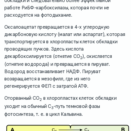
обкладки и следовательно более эффективной
работе РиБФ-карбоксилазы, которая почти не
расходуется на фотодыхание.
Оксалоацетат превращается в 4-х углеродную
дикарбоновую кислоту (малат или аспартат), которая
транспортируется в хлоропласты клеток обкладки
проводящих пучков. Здесь кислота
декарбоксилируется (отнятие CO
), окисляется
2
(отнятие водорода) и превращается в пируват.
Водород восстанавливает НАДФ. Пируват
возвращается в мезофилл, где из него
регенерируется ФЕП с затратой АТФ.
Оторванный CO
в хлоропластах клеток обкладки
2
уходит на обычный C
-путь темновой фазы
3
фотосинтеза, т. е. в цикл Кальвина.