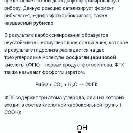
представляет собой дважды фосфорилированную
рибозу. Данную реакцию катализирует фермент
рибулезо-1,5-дифосфаткарбоксилаза, также
называемый
рубиско
.
В результате карбоксилирования образуется
неустойчивое шестиуглеродное соединение, которое
в результате гидролиза распадается на две
трехуглеродные молекулы
фосфоглицериновой
кислоты (ФГК)
– первый продукт фотосинтеза. ФГК
также называют фосфоглицератом.
РиБФ + CO
+ H
O → 2ФГК
2
2
ФГК содержит три атома углерода, один из которых
входит в состав кислотной карбоксильной группы (-
COOH):