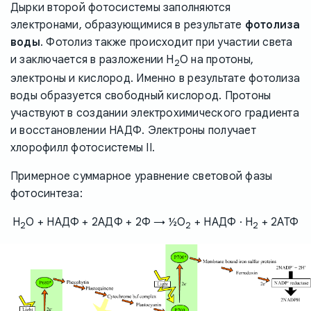
Дырки второй фотосистемы заполняются
электронами, образующимися в результате
фотолиза
воды
. Фотолиз также происходит при участии света
и заключается в разложении H
O на протоны,
2
электроны и кислород. Именно в результате фотолиза
воды образуется свободный кислород. Протоны
участвуют в создании электрохимического градиента
и восстановлении НАДФ. Электроны получает
хлорофилл фотосистемы II.
Примерное суммарное уравнение световой фазы
фотосинтеза:
H
O + НАДФ + 2АДФ + 2Ф → ½O
+ НАДФ · H
+ 2АТФ
2
2
2