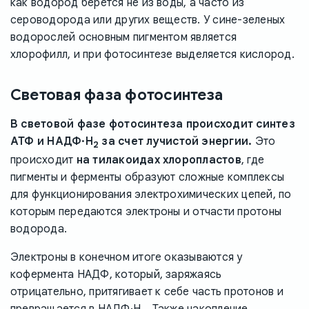
как водород берется не из воды, а часто из
сероводорода или других веществ. У сине-зеленых
водорослей основным пигментом является
хлорофилл, и при фотосинтезе выделяется кислород.
Световая фаза фотосинтеза
В световой фазе фотосинтеза происходит синтез
АТФ и НАДФ·H
за счет лучистой энергии.
Это
2
происходит
на тилакоидах хлоропластов
, где
пигменты и ферменты образуют сложные комплексы
для функционирования электрохимических цепей, по
которым передаются электроны и отчасти протоны
водорода.
Электроны в конечном итоге оказываются у
кофермента НАДФ, который, заряжаясь
отрицательно, притягивает к себе часть протонов и
превращается в НАДФ·H
. Также накопление