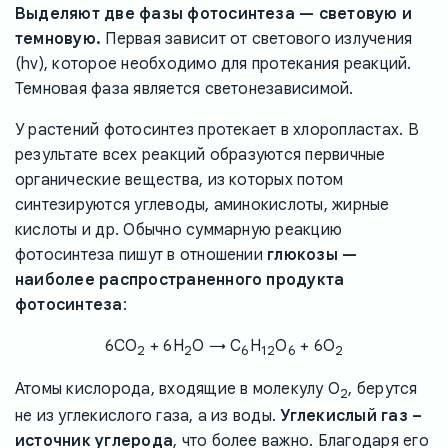
Выделяют две фазы фотосинтеза — световую и
темновую.
Первая зависит от светового излучения
(hν), которое необходимо для протекания реакций.
Темновая фаза является светонезависимой.
У растений фотосинтез протекает в хлоропластах. В
результате всех реакций образуются первичные
органические вещества, из которых потом
синтезируются углеводы, аминокислоты, жирные
кислоты и др. Обычно суммарную реакцию
фотосинтеза пишут в отношении
глюкозы —
наиболее распространенного продукта
фотосинтеза
:
6CO
+ 6H
O → C
H
O
+ 6O
2
2
6
12
6
2
Атомы кислорода, входящие в молекулу O
, берутся
2
не из углекислого газа, а из воды.
Углекислый газ –
источник углерода
, что более важно. Благодаря его