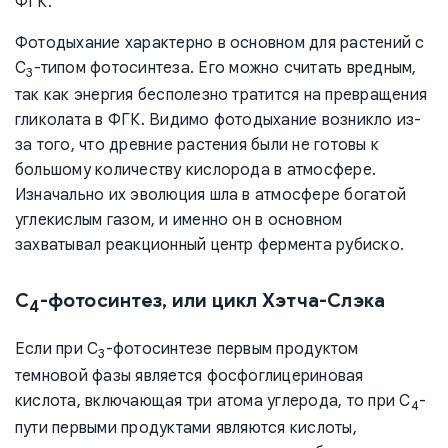
ФГК.
Фотодыхание характерно в основном для растений с
C
-типом фотосинтеза. Его можно считать вредным,
3
так как энергия бесполезно тратится на превращения
гликолата в ФГК. Видимо фотодыхание возникло из-
за того, что древние растения были не готовы к
большому количеству кислорода в атмосфере.
Изначально их эволюция шла в атмосфере богатой
углекислым газом, и именно он в основном
захватывал реакционный центр фермента рубиско.
C
-фотосинтез, или цикл Хэтча-Слэка
4
Если при C
-фотосинтезе первым продуктом
3
темновой фазы является фосфоглицериновая
кислота, включающая три атома углерода, то при C
-
4
пути первыми продуктами являются кислоты,