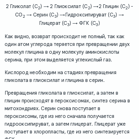
2 Гликолат (С
) → 2 Глиоксилат (С
) →2 Глицин (C
) -
2
2
2
CO
→ Серин (C
) →Гидроксипируват (C
) →
2
3
3
Глицерат (C
) → ФГК (C
)
3
3
Как видно, возврат происходит не полный, так как
один атом углерода теряется при превращении двух
молекул глицина в одну молекулу аминокислоты
серина, при этом выделяется углекислый газ.
Кислород необходим на стадиях превращения
гликолата в глиоксилат и глицина в серин.
Превращения гликолата в глиоксилат, а затем в
глицин происходят в пероксисомах, синтез серина в
митохондриях. Серин снова поступает в
пероксисомы, где из него сначала получается
гидрооксипируват, а затем глицерат. Глицерат уже
поступает в хлоропласты, где из него синтезируется