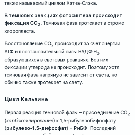
также называемый циклом Хэтча-Слэка.
В темновых реакциях фотосинтеза происходит
фиксация CO
.
Темновая фаза протекает в строме
2
хлоропласта.
Восстановление CO
происходит за счет энергии
2
АТФ и восстановительной силы НАДФ·H
,
2
образующихся в световых реакциях. Без них
фиксации углерода не происходит. Поэтому хотя
темновая фаза напрямую не зависит от света, но
обычно также протекает на свету.
Цикл Кальвина
Первая реакция темновой фазы – присоединение CO
2
(
карбоксилировани
е
) к 1,5-рибулезобифосфату
(
рибулезо-1,5-дифосфат
) –
РиБФ
. Последний