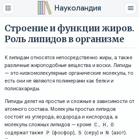
Науколандия
Строение и функции жиров.
Роль липидов в организме
К липидам относятся непосредственно жиры, а также
различные жироподобные вещества и воски. Липиды
— это низкомолекулярные органические молекулы, то
есть они не являются полимерами как белки и
полисахариды.
Липиды делят на простые и сложные в зависимости от
атомного состава. Молекулы простых липидов
состоят из углерода, водорода и кислорода, а
молекулы сложных липидов — кроме
,
,
C
H
O
содержат также
(фосфор),
(серу) и
(азот).
P
S
N