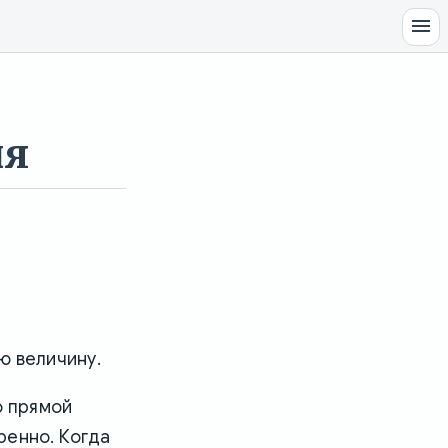
ия
ю величину.
о прямой
оренно. Когда