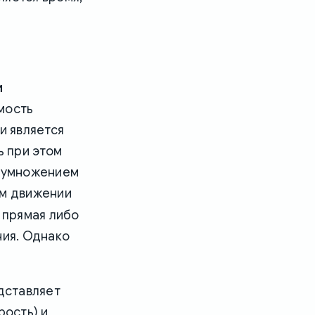
и
мость
и является
ть при этом
ь умножением
ом движении
 прямая либо
ния. Однако
дставляет
рость) и