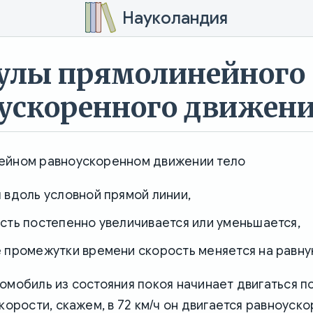
Науколандия
улы прямолинейного
ускоренного движен
ейном равноускоренном движении тело
 вдоль условной прямой линии,
сть постепенно увеличивается или уменьшается,
е промежутки времени скорость меняется на равну
омобиль из состояния покоя начинает двигаться п
скорости, скажем, в 72 км/ч он двигается равноуск