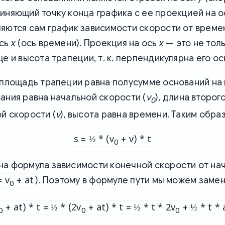
иняющий точку конца графика с ее проекцией на 
яются сам график зависимости скорости от времен
ось
x
(ось времени). Проекция на ось
x
— это не тол
ще и высота трапеции, т. к. перпендикулярна его о
 площадь трапеции равна полусумме оснований на 
v
ания равна начальной скорости (
), длина второг
0
v
й скорости (
), высота равна времени. Таким обра
s = ½ * (v
+ v) * t
0
на формула зависимости конечной скорости от на
= v
+ at
). Поэтому в формуле пути мы можем заме
0
+ at) * t = ½ * (2v
+ at) * t = ½ * t * 2v
+ ½ * t * 
0
0
0