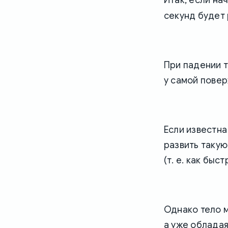
секунд будет 
При падении т
у самой повер
Если известна
развить такую
(т. е. как бы
Однако тело м
а уже обладая