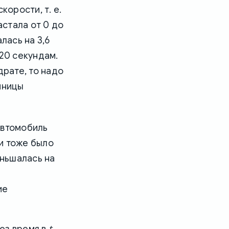
корости, т. е.
стала от 0 до
лась на 3,6
 20 секундам.
драте, то надо
иницы
автомобиль
и тоже было
ньшалась на
ие
рез время в