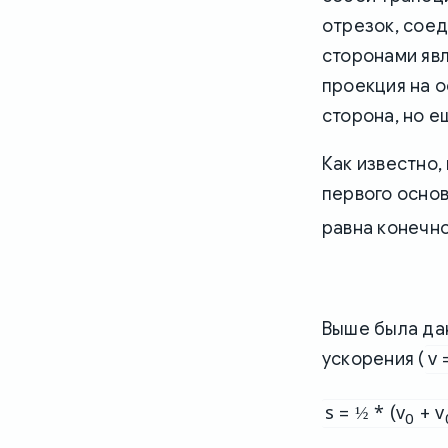
отрезок, соед
сторонами явл
проекция на 
сторона, но е
Как известно,
первого основ
равна конечно
Выше была да
v 
ускорения (
s = ½ * (v
+ v
0