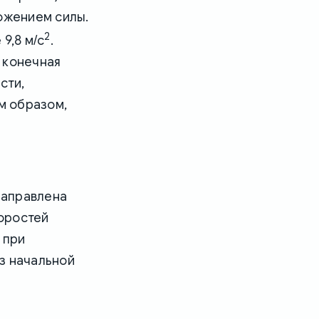
ложением силы.
2
9,8 м/с
.
 конечная
сти,
м образом,
направлена
коростей
 при
з начальной