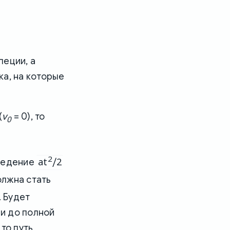
пеции, а
ка, на которые
v
(
= 0), то
0
2
at
/2
зведение
лжна стать
. Будет
и до полной
, то путь