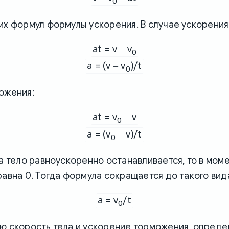
0
их формул формулы ускорения. В случае ускорения
at = v – v
0
a = (v – v
)/t
0
ожения:
at = v
– v
0
a = (v
– v)/t
0
да тело равноускоренно останавливается, то в мом
равна 0. Тогда формула сокращается до такого вид
a = v
/t
0
ю скорость тела и ускорение торможения, опреде