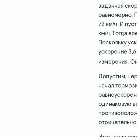
заданная скор
равномерно. 
72 км/ч. И пу
км/ч. Тогда в
Поскольку уск
ускорение 3,6
измерения. Оно
Допустим, чер
начал тормоз
равноускорен
одинаковую ве
противоположе
отрицательно
Итак, если на