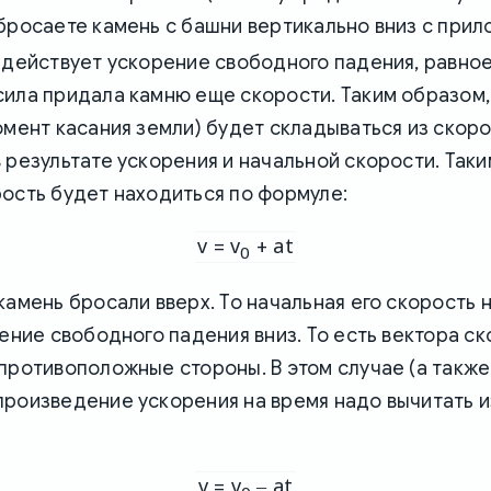
бросаете камень с башни вертикально вниз с при
 действует ускорение свободного падения, равное 
сила придала камню еще скорости. Таким образом,
омент касания земли) будет складываться из скоро
 результате ускорения и начальной скорости. Таки
ость будет находиться по формуле:
v = v
+ at
0
камень бросали вверх. То начальная его скорость 
рение свободного падения вниз. То есть вектора с
противоположные стороны. В этом случае (а также
произведение ускорения на время надо вычитать и
v = v
– at