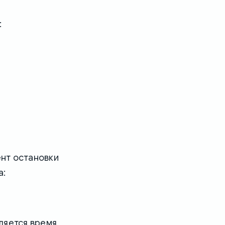
:
ент остановки
а:
ляется время,