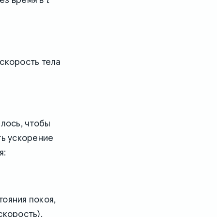
t
 скорость тела
илось, чтобы
ть ускорение
я:
тояния покоя,
скорость).