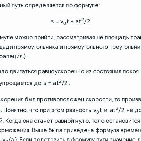
ный путь определяется по формуле:
2
s = v
t + at
/2
0
муле можно прийти, рассматривая не площадь тра
ади прямоугольника и прямоугольного треугольни
рапеция.)
ало двигаться равноускоренно из состояния покоя 
2
s = at
/2
 упрощается до
.
ускорения был противоположен скорости, то прои
2
v
t
at
/2
. Понятно, что при этом разность
и
не до
0
. Когда она станет равной нулю, тело остановится
торможения. Выше была приведена формула времен
= v
/a
t
). Если подставить в формулу пути значение