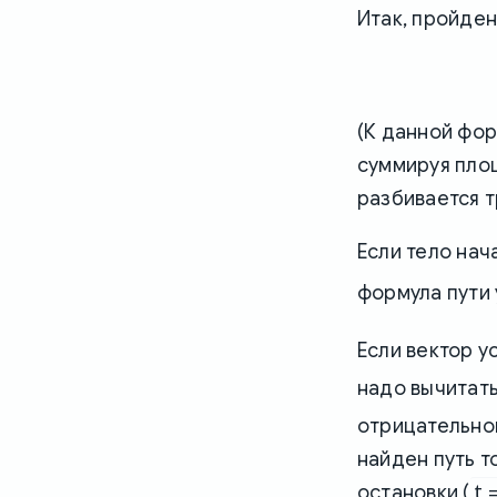
Итак, пройден
(К данной фор
суммируя площ
разбивается т
Если тело нач
формула пути
Если вектор 
надо вычитать
отрицательной
найден путь 
t 
остановки (