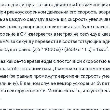
ость достигнута, то авто движется без изменения с
При равноускоренном движении его скорость возра
сть за каждую секунду движения скорость увеличива
ремя равноускоренного движения авто будет равно
орение в СИ измеряется в метрах на секунду в ква
 км/ч за секунду перевести в соответствующие ед
2
 будет равно (3,6 * 1000 м) / (3600 с * 1 с) = 1 м/с
.
ез какое-то время езды с постоянной скоростью 
ить, чтобы остановиться. Движение при торможени
ным (за равные промежутки времени скорость уме
личину). В данном случае вектор ускорения будет
н вектору скорости. Можно сказать, что ускорен
.
чальная скорость тела нулевая, то его скорость че