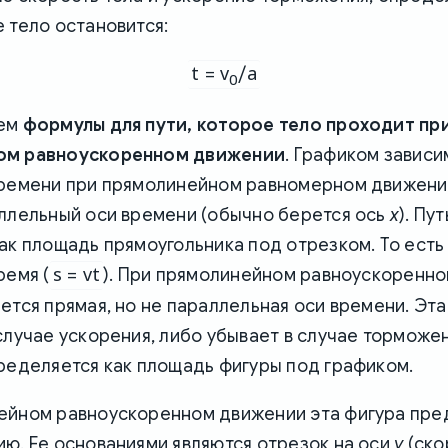
 тело остановится:
t = v
/a
0
дем
формулы для пути, которое тело проходит пр
ом равноускоренном движении
. Графиком зависи
времени при прямолинейном равномерном движени
аллельный оси времени (обычно берется ось
x
). Пу
ак площадь прямоугольника под отрезком. То ест
s = vt
ремя (
). При прямолинейном равноускоренн
ется прямая, но не параллельная оси времени. Эта
случае ускорения, либо убывает в случае торможе
ределяется как площадь фигуры под графиком.
ейном равноускоренном движении эта фигура пре
ю. Ее основаниями являются отрезок на оси
y
(ско