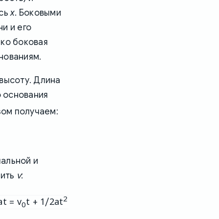
ось
x
. Боковыми
и и его
ько боковая
снованиям.
высоту. Длина
о основания
зом получаем:
чальной и
v
нить
:
2
at = v
t + 1/2at
0