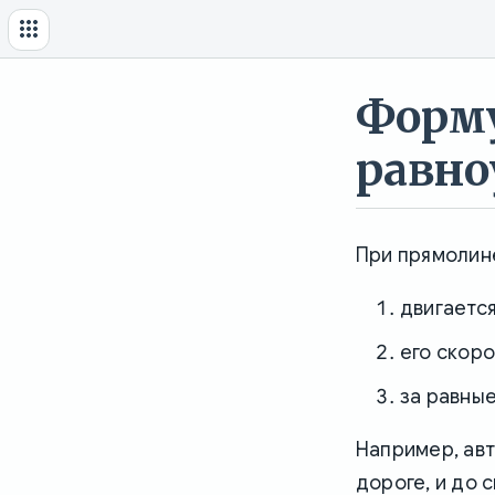
Форм
равно
При прямолин
двигается
его скоро
за равны
Например, авт
дороге, и до 