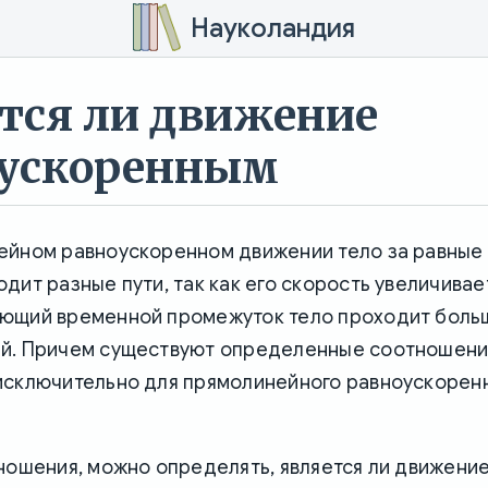
Науколандия
тся ли движение
оускоренным
ейном равноускоренном движении тело за равные
дит разные пути, так как его скорость увеличивает
ющий временной промежуток тело проходит больш
й. Причем существуют определенные соотношения
исключительно для прямолинейного равноускорен
ношения, можно определять, является ли движени