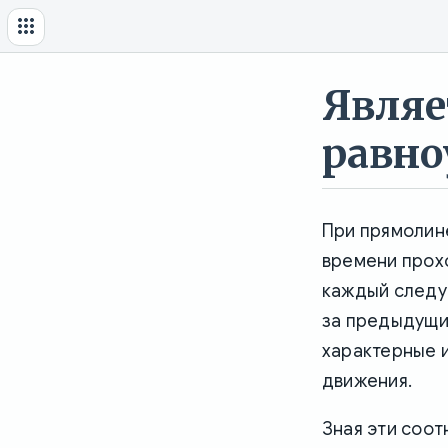
Являе
равн
При прямолин
времени прохо
каждый следу
за предыдущи
характерные 
движения.
Зная эти соот