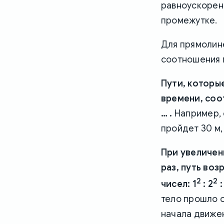
равноускорен
промежутке.
Для прямолин
соотношения 
Пути, которы
времени, соотн
… .
Например, е
пройдет 30 м, 
При увеличен
раз, путь во
2
2
чисел: 1
: 2
:
тело прошло о
начала движен