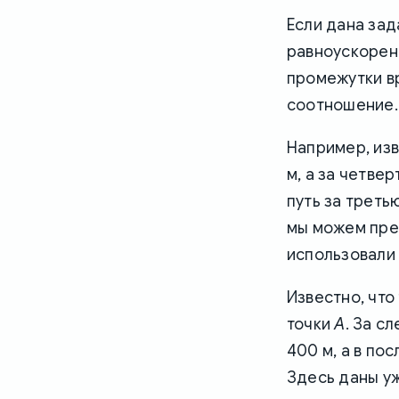
Если дана зад
равноускоренн
промежутки в
соотношение.
Например, изв
м, а за четве
путь за третью 
мы можем пре
использовали п
Известно, что
точки
A
. За с
400 м, а в по
Здесь даны уж