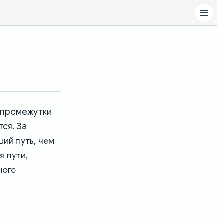
 промежутки
ся. За
ий путь, чем
 пути,
ного
е