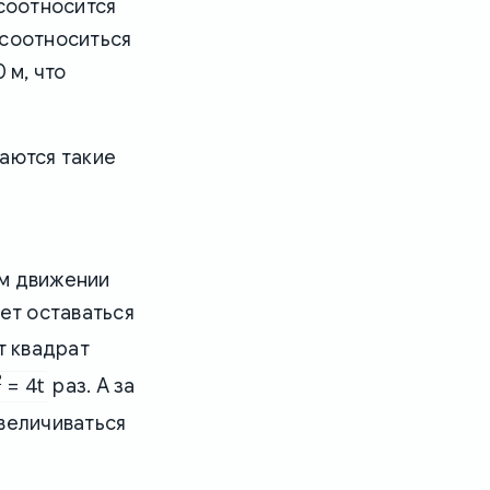
 соотносится
ы соотноситься
0 м, что
аются такие
ом движении
ет оставаться
т квадрат
2
= 4t
раз. А за
 увеличиваться