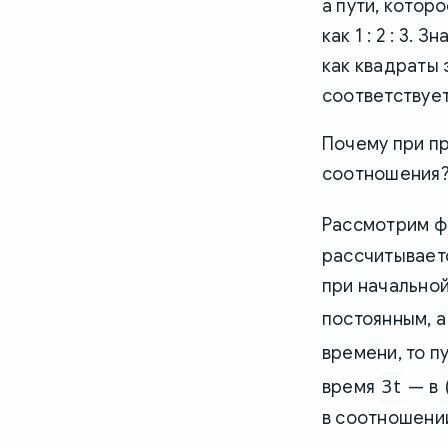
а пути, которо
как 1 : 2 : 3
как квадраты эт
соответствует 
Почему при п
соотношения
Рассмотрим 
рассчитывает
при начальной
постоянным, 
времени, то п
3t
время
— в
в соотношении 1