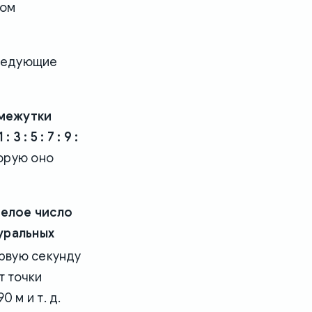
ном
следующие
омежутки
: 5 : 7 : 9 :
торую оно
целое число
туральных
рвую секунду
т точки
 м и т. д.