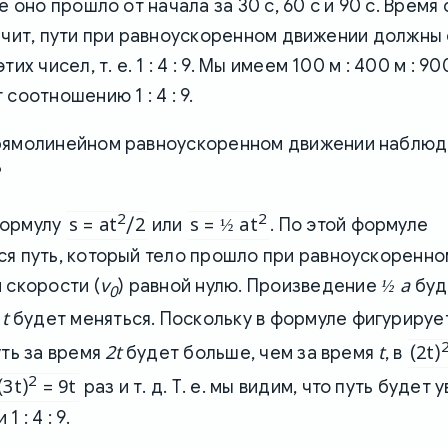
е оно прошло от начала за 30 с, 60 с и 90 с. Время
. Значит, пути при равноускоренном движении должн
их чисел, т. е. 1 : 4 : 9. Мы имеем 100 м : 400 м : 90
соотношению 1 : 4 : 9.
рямолинейном равноускоренном движении наблюд
?
2
2
s = at
/2
s = ½ at
формулу
или
. По этой формуле
ся путь, который тело прошло при равноускоренн
v
½ a
 скорости (
) равной нулю. Произведение
буд
0
t
а
будет меняться. Поскольку в формуле фигурируе
2t
t
(2t)
уть за время
будет больше, чем за время
, в
2
(3t)
= 9t
раз и т. д. Т. е. мы видим, что путь будет
 : 4 : 9.