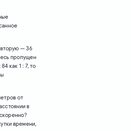
иные
санное
 вторую — 36
Здесь пропущен
84 как 1 : 7, то
Мы
метров от
асстоянии в
ускоренно?
жутки времени,