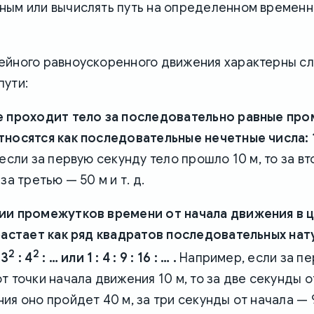
ным или вычислять путь на определенном времен
ейного равноускоренного движения характерны 
пути:
е проходит тело за последовательно равные пр
осятся как последовательные нечетные числа: 1 : 3 
сли за первую секунду тело прошло 10 м, то за в
за третью — 50 м и т. д.
ии промежутков времени от начала движения в 
зрастает как ряд квадратов последовательных на
2
2
 3
: 4
: … или 1 : 4 : 9 : 16 : … .
Например, если за пе
т точки начала движения 10 м, то за две секунды о
ия оно пройдет 40 м, за три секунды от начала — 90