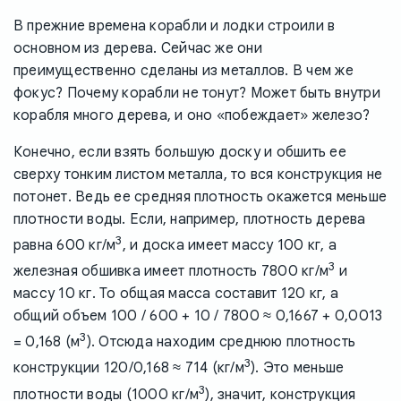
В прежние времена корабли и лодки строили в
основном из дерева. Сейчас же они
преимущественно сделаны из металлов. В чем же
фокус? Почему корабли не тонут? Может быть внутри
корабля много дерева, и оно «побеждает» железо?
Конечно, если взять большую доску и обшить ее
сверху тонким листом металла, то вся конструкция не
потонет. Ведь ее средняя плотность окажется меньше
плотности воды. Если, например, плотность дерева
3
равна 600 кг/м
, и доска имеет массу 100 кг, а
3
железная обшивка имеет плотность 7800 кг/м
и
массу 10 кг. То общая масса составит 120 кг, а
общий объем 100 / 600 + 10 / 7800 ≈ 0,1667 + 0,0013
3
= 0,168 (м
). Отсюда находим среднюю плотность
3
конструкции 120/0,168 ≈ 714 (кг/м
). Это меньше
3
плотности воды (1000 кг/м
), значит, конструкция