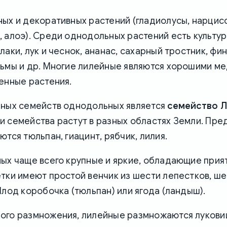
ых и декоративных растений (гладиолусы, нарцисс
 алоэ). Среди однодольных растений есть культур
лаки, лук и чеснок, ананас, сахарный тростник, фи
льмы и др. Многие лилейные являются хорошими м
енные растения.
пных семейств однодольных является
семейство 
и семейства растут в разных областях Земли. Пре
ются тюльпан, гиацинт, рябчик, лилия.
ных чаще всего крупные и яркие, обладающие при
тки имеют простой венчик из шести лепестков, ше
Плод коробочка (тюльпан) или ягода (ландыш).
ого размножения, лилейные размножаются лукови