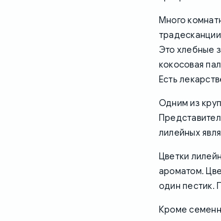
Много комнатн
традесканции,
Это хлебные з
кокосовая па
Есть лекарств
Одним из кру
Представител
лилейных явля
Цветки лилей
ароматом. Цве
один пестик. 
Кроме семенн