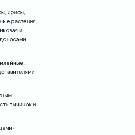
ы, ирисы,
ные растения.
никовая и
едоносами.
Лилейные
.
дставителями
ятным
сть тычинок и
цами-