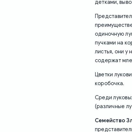
детками, выво
Представите
преимуществе
одиночную лук
пучками на ко
листья, они у
содержат мле
Цветки лукови
коробочка.
Среди луковы
(различные лу
Семейство З
представител