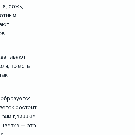
а, рожь,
вотным
рают
ов.
охватывают
ля, то есть
так
 образуется
цветок состоит
, они длинные
 цветка — это
 к