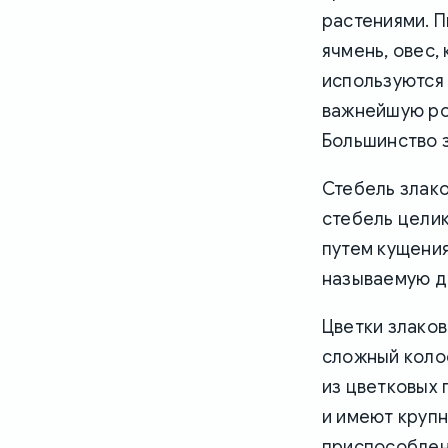
растениями. 
ячмень, овес,
используются 
важнейшую рол
Большинство з
Стебель злако
стебель целик
путем кущения
называемую д
Цветки злаков
сложный колос
из цветковых 
и имеют крупн
приспособлен