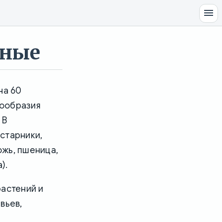
ьные
на 60
нообразия
 В
старники,
ожь, пшеница,
).
растений и
вьев,