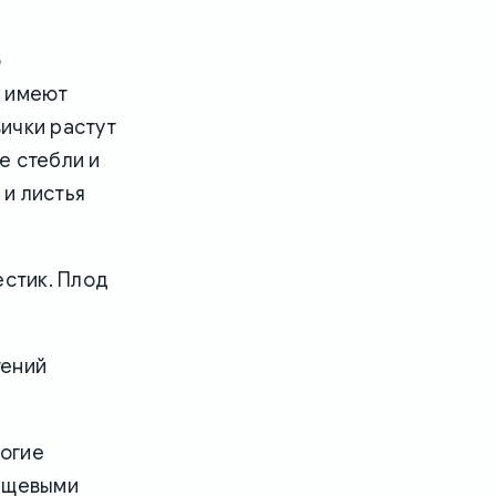
о
х имеют
вички растут
е стебли и
 и листья
естик. Плод
тений
ногие
пищевыми