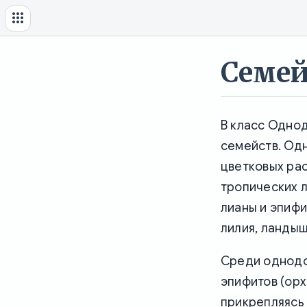
Семей
В класс Однод
семейств. Од
цветковых ра
тропических 
лианы и эпиф
лилия, ландыш
Среди однодол
эпифитов (орх
прикрепляясь 