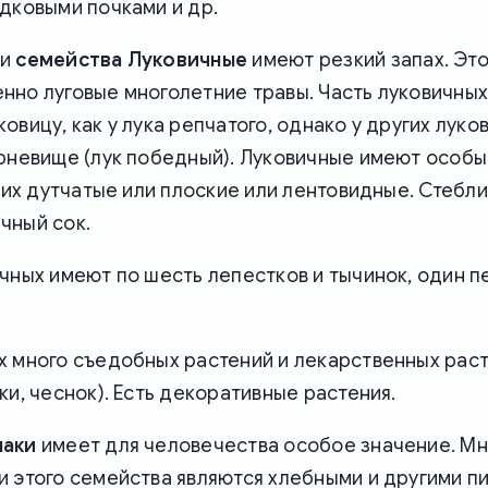
дковыми почками и др.
ли
семейства Луковичные
имеют резкий запах. Эт
нно луговые многолетние травы. Часть луковичны
овицу, как у лука репчатого, однако у других луко
рневище (лук победный). Луковичные имеют особы
 них дутчатые или плоские или лентовидные. Стебли
чный сок.
чных имеют по шесть лепестков и тычинок, один п
х много съедобных растений и лекарственных рас
ки, чеснок). Есть декоративные растения.
лаки
имеет для человечества особое значение. М
и этого семейства являются хлебными и другими 