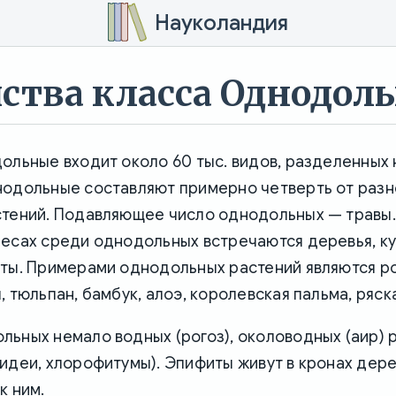
Науколандия
ства класса Однодол
ольные входит около 60 тыс. видов, разделенных 
нодольные составляют примерно четверть от раз
стений. Подавляющее число однодольных — травы.
лесах среди однодольных встречаются деревья, ку
иты. Примерами однодольных растений являются р
, тюльпан, бамбук, алоэ, королевская пальма, ряска
ьных немало водных (рогоз), околоводных (аир) 
идеи, хлорофитумы). Эпифиты живут в кронах дере
к ним.