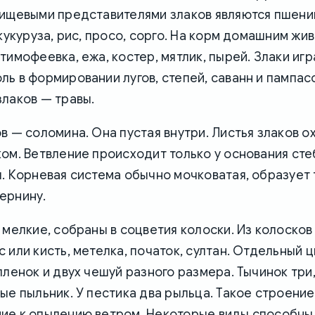
Пищевыми представителями злаков являются пшениц
 кукуруза, рис, просо, сорго. На корм домашним жи
тимофеевка, ежа, костер, мятлик, пырей. Злаки иг
ь в формировании лугов, степей, саванн и пампас
лаков — травы.
в — соломина. Она пустая внутри. Листья злаков 
ом. Ветвление происходит только у основания стеб
. Корневая система обычно мочковатая, образует 
ернину.
 мелкие, собраны в соцветия колоски. Из колосков
 или кисть, метелка, початок, султан. Отдельный 
пленок и двух чешуй разного размера. Тычинок три
ые пыльник. У пестика два рыльца. Такое строение
ие к опылению ветром. Некоторые виды способны