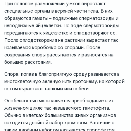
При половом размножении у мхов вырастают
специальные органы в верхней части тела. В них
образуются гаметы ‒ подвижные сперматозоиды и
неподвижные яйцеклетки. По воде сперматозоиды
передвигаются к яйцеклетке и оплодотворяют ее.
После оплодотворения на растении вырастает так
называемая коробочка со спорами. После
созревания споры рассыпаются и разносятся на
большие расстояния.
Спора, попав в благоприятную среду развивается в
многоклеточную зеленую нить протонему, на которой
потом вырастают талломы или побеги.
Особенностью мхов является преобладание в их
жизненном цикле так называемого гаметофита.
Обычно в клетках большинства живых организмов
находится двойной набор хромосом. Растение с
таким двойным набором называется спорофитом.