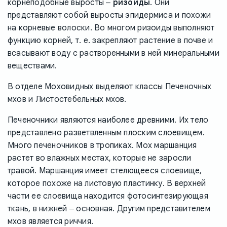
корнеподобные выросты ‒
ризоиды
. Они
представляют собой выросты эпидермиса и похожи
на корневые волоски. Во многом ризоиды выполняют
функцию корней, т. е. закрепляют растение в почве и
всасывают воду с растворенными в ней минеральными
веществами.
В отделе Моховидных выделяют классы Печеночных
мхов и Листостебельных мхов.
Печеночники являются наиболее древними. Их тело
представлено разветвленным плоским слоевищем.
Много печеночников в тропиках. Мох маршанция
растет во влажных местах, которые не заросли
травой. Маршанция имеет стелющееся слоевище,
которое похоже на листовую пластинку. В верхней
части ее слоевища находится фотосинтезирующая
ткань, в нижней ‒ основная. Другим представителем
мхов является риччия.