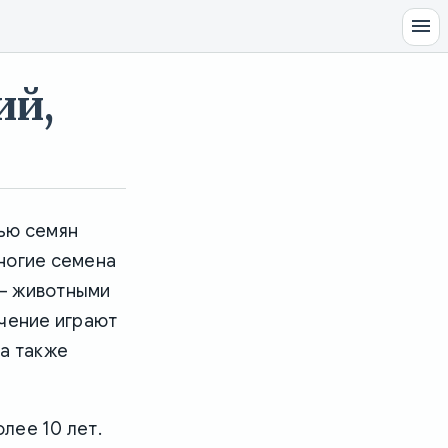
ий,
щью семян
ногие семена
 – животными
ачение играют
 а также
лее 10 лет.