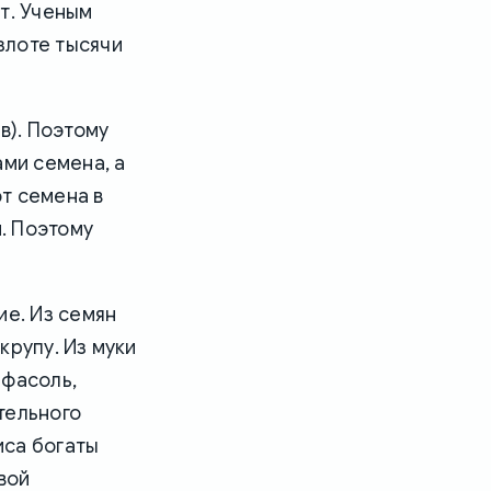
т. Ученым
злоте тысячи
в). Поэтому
ами семена, а
т семена в
. Поэтому
е. Из семян
крупу. Из муки
 фасоль,
тельного
иса богаты
вой