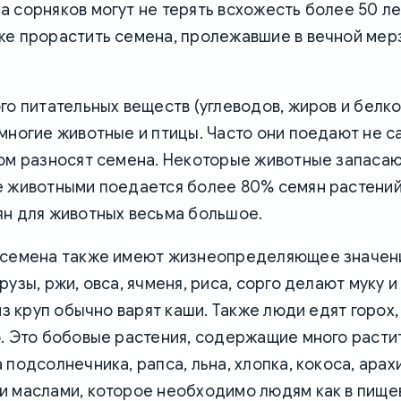
 сорняков могут не терять всхожесть более 50 ле
же прорастить семена, пролежавшие в вечной мер
го питательных веществ (углеводов, жиров и белко
многие животные и птицы. Часто они поедают не с
ом разносят семена. Некоторые животные запасаю
е животными поедается более 80% семян растений
ян для животных весьма большое.
 семена также имеют жизнеопределяющее значени
узы, ржи, овса, ячменя, риса, сорго делают муку и 
 из круп обычно варят каши. Также люди едят горох,
. Это бобовые растения, содержащие много расти
 подсолнечника, рапса, льна, хлопка, кокоса, арах
и маслами, которое необходимо людям как в пище