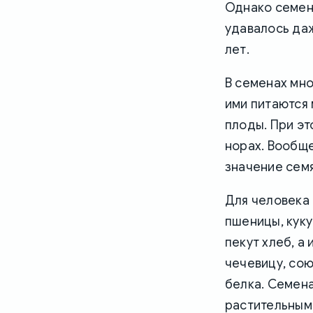
Однако семена
удавалось да
лет.
В семенах мно
ими питаются 
плоды. При эт
норах. Вообщ
значение сем
Для человека
пшеницы, кукур
пекут хлеб, а
чечевицу, сою
белка. Семена
растительным