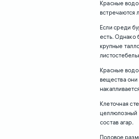
Красные водор
встречаются 
Если среди б
есть. Однако
крупные талло
листостебельн
Красные водо
вещества они 
накапливаетс
Клеточная сте
целлюлозный 
состав агар.
Половое разм