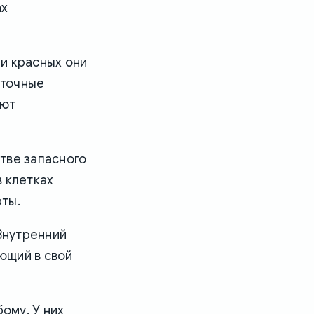
ах
и красных они
еточные
еют
стве запасного
 клетках
ты.
 Внутренний
ющий в свой
ому. У них