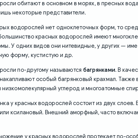
осли обитают в основном в морях, в пресных вод
лишь некоторые представители.
урых водорослей нет одноклеточных форм, то сред
 большинство красных водорослей имеют многокл
мы. У одних видов они нитевидные, у других — им
ую форму, кустистую и др.
росли по-другому называются
багрянками
. В каче
накапливают особый багрянковый крахмал. Также в
я низкомолекулярный углерод и многоатомные спир
нка у красных водорослей состоит из двух слоев.
или ксилановый. Внешний аморфный, часто включа
ножение у красных водорослей протекает по-особ