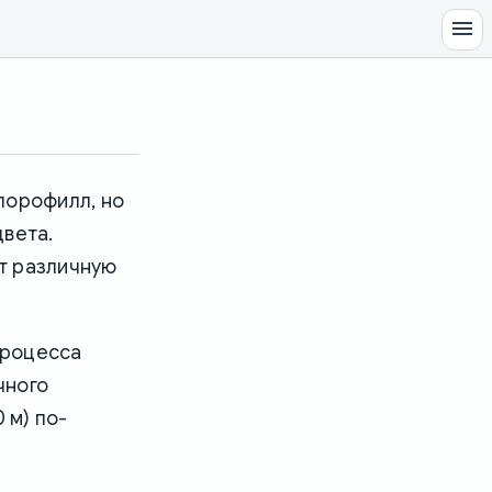
лорофилл, но
цвета.
т различную
процесса
чного
 м) по-