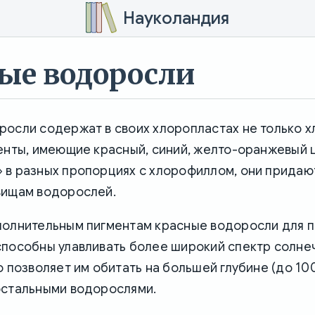
Науколандия
ые водоросли
осли содержат в своих хлоропластах не только х
енты, имеющие красный, синий, желто-оранжевый 
 в разных пропорциях с хлорофиллом, они придаю
вищам водорослей.
полнительным пигментам красные водоросли для 
способны улавливать более широкий спектр солне
о позволяет им обитать на большей глубине (до 100
остальными водорослями.