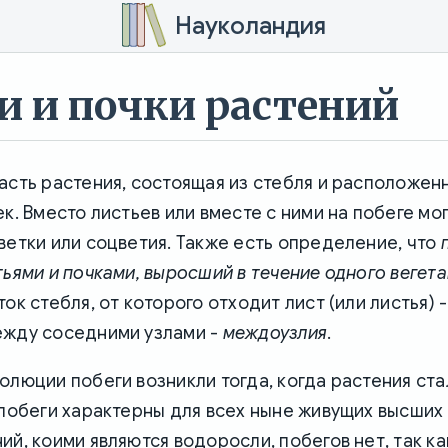
Науколандия
и и почки растений
асть растения, состоящая из стебля и расположен
ек. Вместо листьев или вместе с ними на побеге мо
ветки или соцветия. Также есть определение, что
тьями и почками, выросший в течение одного вегет
сток стебля, от которого отходит лист (или листья) 
ежду соседними узлами -
междоузлия
.
олюции побеги возникли тогда, когда растения ста
 побеги характерны для всех ныне живущих высших 
ий, коими являются водоросли, побегов нет, так ка