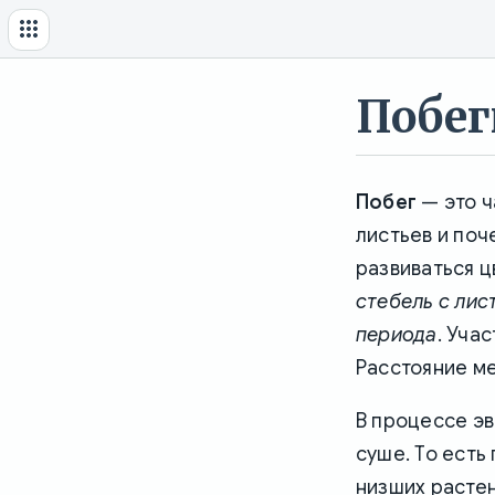
Побег
Побег
— это ч
листьев и поч
развиваться ц
стебель с лис
периода
. Уча
Расстояние м
В процессе эв
суше. То есть
низших растен