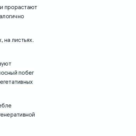
ни прорастают
налогично
, на листьях.
вуют
оносный побег
вегетативных
ебле
 генеративной