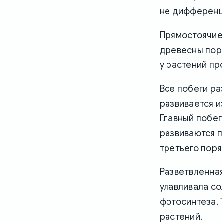
не дифференц
Прямостоячие 
древесны пор
у растений пр
Все побеги ра
развивается и
Главный побег
развиваются п
третьего поряд
Разветвленная
улавливала со
фотосинтеза. 
растений.