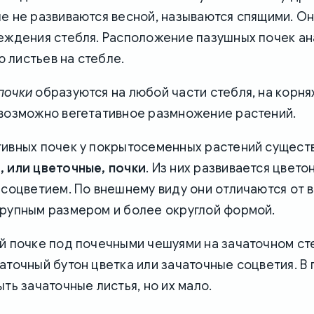
е не развиваются весной, называются спящими. О
реждения стебля. Расположение пазушных почек а
 листьев на стебле.
почки
образуются на любой части стебля, на корнях
 возможно вегетативное размножение растений.
тивных почек у покрытосеменных растений сущест
, или цветочные, почки
. Из них развивается цвет
 соцветием. По внешнему виду они отличаются от 
крупным размером и более округлой формой.
ой почке под почечными чешуями на зачаточном ст
аточный бутон цветка или зачаточные соцветия. В
ыть зачаточные листья, но их мало.