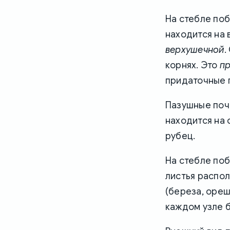
На стебле поб
находится на
верхушечной
.
корнях. Это
пр
придаточные п
Пазушные почк
находится на 
рубец.
На стебле поб
листья распол
(береза, ореш
каждом узле б