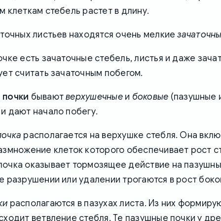
м клеткам стебель растет в длину.
аточных листьев находятся очень мелкие
зачаточны
очке есть зачаточные стебель, листья и даже зача
ует считать зачаточным побегом.
 почки
бывают
верхушечные
и
боковые
(пазушные 
и дают начало побегу.
почка
располагается на верхушке стебля. Она вклю
азмножение клеток которого обеспечивает рост ст
почка оказывает тормозящее действие на пазушны
е разрушении или удалении трогаются в рост боко
ки
располагаются в пазухах листа. Из них формиру
сходит ветвление стебля. Те пазушные почки у др