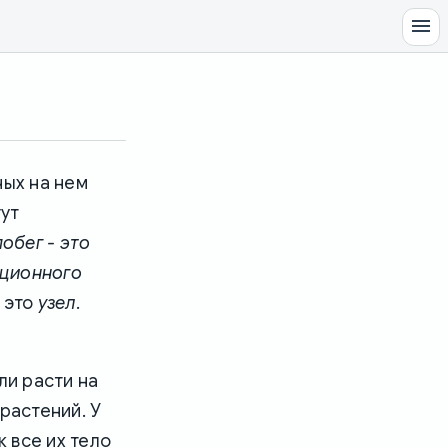
ных на нем
гут
побег - это
ационного
- это
узел
.
ли расти на
растений. У
к все их тело