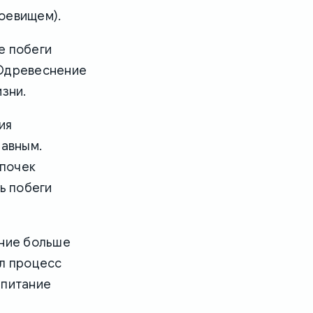
оевищем).
е побеги
 Одревеснение
зни.
ия
лавным.
 почек
ь побеги
ение больше
ал процесс
 питание