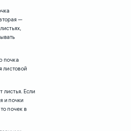
очка
а вторая —
листьях,
вывать
то почка
я листовой
 листья. Если
я и почки
то почек в