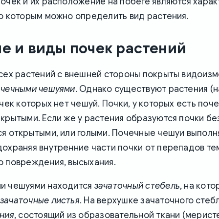
очек и их расположение на побеге являются хара
о которым можно определить вид растения.
е и виды почек растений
всех растений с внешней стороны покрыты видоиз
очечными чешуями
. Однако существуют растения (
очек которых нет чешуй. Почки, у которых есть поч
крытыми. Если же у растения образуются почки без
ся открытыми, или голыми. Почечные чешуи выпол
дохраняя внутренние части почки от перепадов те
о повреждения, высыхания.
и чешуями находится
зачаточный стебель
, на кот
зачаточные листья
. На верхушке зачаточного стеб
ния
, состоящий из образовательной ткани (мерист