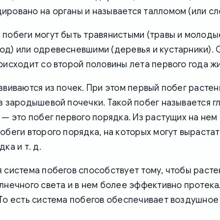
ировано на органы и называется талломом (или сл
побеги могут быть травянистыми (травы и молоды
од) или одревесневшими (деревья и кустарники).
оисходит со второй половины лета первого года жи
звиваются из почек. При этом первый побег растен
з зародышевой почечки. Такой побег называется г
 — это побег первого порядка. Из растущих на нем
обеги второго порядка, на которых могут вырастат
ка и т. д.
 система побегов способствует тому, чтобы раст
лнечного света и в нем более эффективно протек
То есть система побегов обеспечивает воздушное