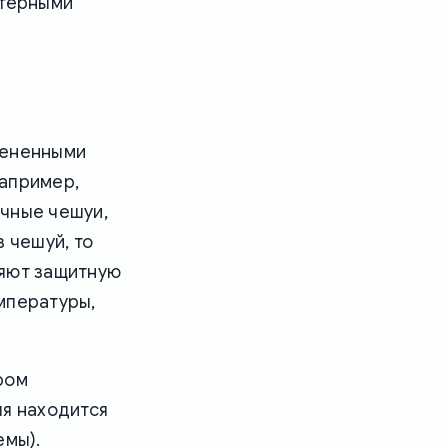
ктерными
мененными
например,
ечные чешуи,
 чешуй, то
няют защитную
мпературы,
ором
ля находится
емы).