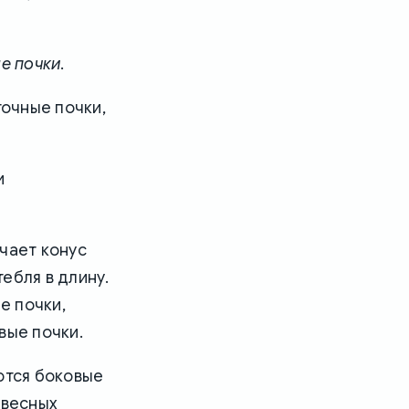
е почки
.
точные почки,
и
чает конус
ебля в длину.
е почки,
вые почки.
ются боковые
евесных