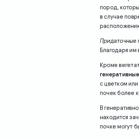
пород, которы
в случае пов
расположению
Придаточные 
Благодаря им
Кроме вегета
генеративные
с цветком или
почек более 
В генеративн
находится зач
почке могут б