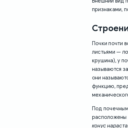
Внешний вид п
признаками, п
Строени
Почки почти 
листьями —
п
крушина), у п
называются за
они называют
функцию, пре
механическог
Под почечным
расположены
конус нараста