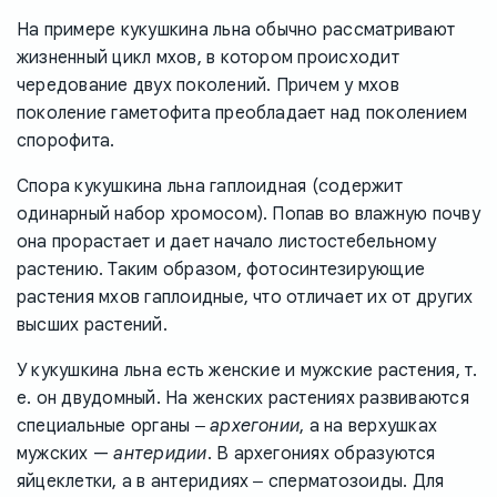
На примере кукушкина льна обычно рассматривают
жизненный цикл мхов, в котором происходит
чередование двух поколений. Причем у мхов
поколение гаметофита преобладает над поколением
спорофита.
Спора кукушкина льна гаплоидная (содержит
одинарный набор хромосом). Попав во влажную почву
она прорастает и дает начало листостебельному
растению. Таким образом, фотосинтезирующие
растения мхов гаплоидные, что отличает их от других
высших растений.
У кукушкина льна есть женские и мужские растения, т.
е. он двудомный. На женских растениях развиваются
специальные органы ‒
архегонии
, а на верхушках
мужских —
антеридии
. В архегониях образуются
яйцеклетки, а в антеридиях ‒ сперматозоиды. Для